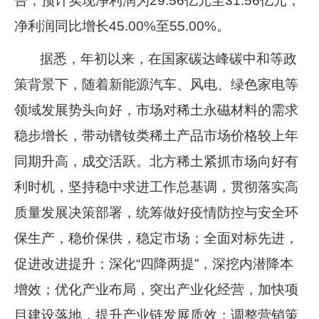
告，预计实现净利润为
29.56
亿元至
31.56
亿元，
企业文化
净利润同比增长
45.00%
至
55.00%
。
《资源再生》杂志
据悉，年初以来，在国家碳达峰碳中和等政
行情报价
策背景下，随着新能源汽车、风电、绿色家电等
领域发展势头向好，市场对稀土永磁材料的需求
数字报
稳步增长，带动镨钕类稀土产品市场价格较上年
同期升高，成交活跃。北方稀土紧抓市场向好有
利时机，坚持稳中求进工作总基调，贯彻落实高
质量发展决策部署，统筹做好疫情防控与安全环
保生产，稳价保供，稳定市场；全面对标先进，
促进改进提升；深化“四降两提”，深挖内潜降本
增效；优化产业布局，突出产业化经营，加快项
目建设落地，提升产业链发展质效；调整营销策