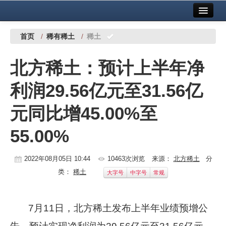
首页
中国有色金属报社主办
广告服务
首页
/
稀有稀土
/
稀土
要闻
北方稀土：预计上半年净
铜镍铅锌
利润29.56亿元至31.56亿
铝
元同比增45.00%至
稀有稀土
55.00%
有色市场
科技
2022年08月05日 10:44
10463次浏览
来源：
北方稀土
分
类：
稀土
大字号
中字号
常规
镁钛
地矿 建设
7
月
11
日，北方稀土发布上半年业绩预增公
党建工作