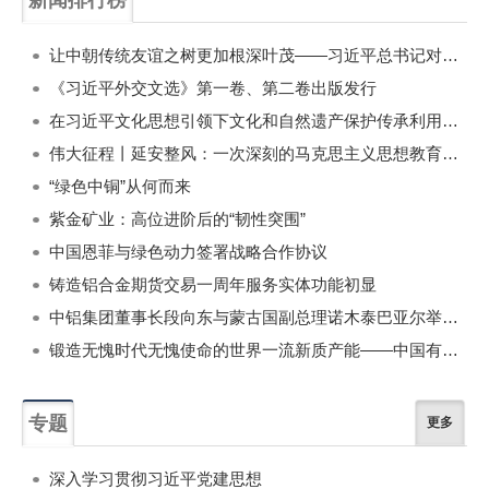
一周
每月
让中朝传统友谊之树更加根深叶茂——习近平总书记对朝鲜进行国事访问纪实
《习近平外交文选》第一卷、第二卷出版发行
在习近平文化思想引领下文化和自然遗产保护传承利用工作开创新局面
伟大征程丨延安整风：一次深刻的马克思主义思想教育运动
“绿色中铜”从何而来
紫金矿业：高位进阶后的“韧性突围”
中国恩菲与绿色动力签署战略合作协议
铸造铝合金期货交易一周年服务实体功能初显
中铝集团董事长段向东与蒙古国副总理诺木泰巴亚尔举行会谈
锻造无愧时代无愧使命的世界一流新质产能——中国有色金属工业的战略应对与破局之道（二）
专题
更多
深入学习贯彻习近平党建思想