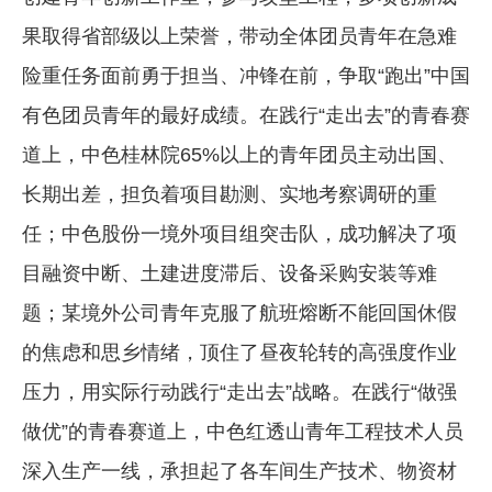
果取得省部级以上荣誉，带动全体团员青年在急难
险重任务面前勇于担当、冲锋在前，争取“跑出”中国
有色团员青年的最好成绩。在践行“走出去”的青春赛
道上，中色桂林院65%以上的青年团员主动出国、
长期出差，担负着项目勘测、实地考察调研的重
任；中色股份一境外项目组突击队，成功解决了项
目融资中断、土建进度滞后、设备采购安装等难
题；某境外公司青年克服了航班熔断不能回国休假
的焦虑和思乡情绪，顶住了昼夜轮转的高强度作业
压力，用实际行动践行“走出去”战略。在践行“做强
做优”的青春赛道上，中色红透山青年工程技术人员
深入生产一线，承担起了各车间生产技术、物资材