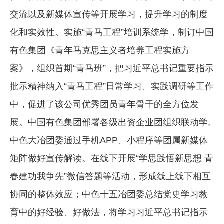
交流以及新媒体宣传等开展学习，提升学习的制度
化和实效性。实施“青马工程”培训系统学，制订中国
有色集团《青年马克思主义者培养工程实施方
案》，组织首期“青马班”，把习近平总书记重要指示
批示精神纳入“青马工程”日常学习、实践调研等工作
中，促进了该公司优秀团员青年骨干的全方位发
展。中国有色集团部署各级出资企业团组织联动学,
中色大冶团委通过手机APP、小程序等团属新媒体
矩阵做好宣传解读。在线下开展“学思践悟新思想 青
春建功我争先”微信答题等活动，形成线上线下相互
协同的整体效应；中色十五冶团委总结党史学习教
育中的好经验、好做法，将学习习近平总书记指示