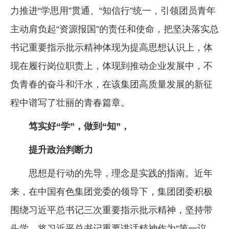
力推进“学思用”贯通、“知信行”统一，引领团员青年
主动肩负起“资源报国”的责任和使命，把坚决落实总
书记重要指示批示精神体现为提高思想认识上，体
现在履行岗位职责上，体现到推动企业发展中，不
负青春的奋斗和汗水，在该集团高质量发展的新征
程中谱写了壮丽的青春篇章。
笃实好“学”，做到“知”，
提升政治判断力
思想是行动的先导，理念是实践的指南。近年
来，在中国有色集团党委的领导下，集团团委积极
围绕习近平总书记三次重要指示批示精神，坚持带
头学，将习近平总书记重要讲话精神作为“第一议