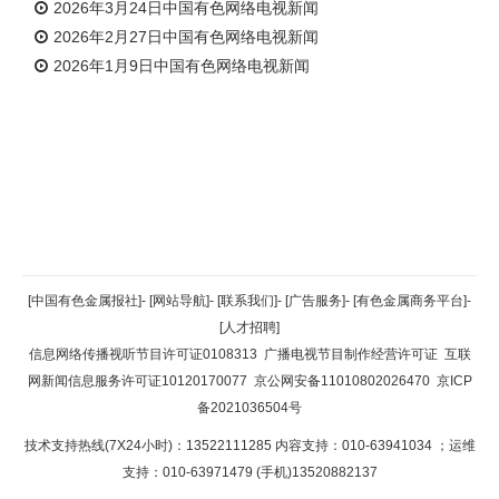
2026年3月24日中国有色网络电视新闻
2026年2月27日中国有色网络电视新闻
2026年1月9日中国有色网络电视新闻
返回顶部
[中国有色金属报社]
-
[网站导航]
-
[联系我们]
-
[广告服务]
-
[有色金属商务平台]
-
[人才招聘]
返回首页
信息网络传播视听节目许可证0108313
广播电视节目制作经营许可证
互联
网新闻信息服务许可证10120170077
京公网安备11010802026470
京ICP
备2021036504号
技术支持热线(7X24小时)：13522111285 内容支持：010-63941034
；运维
支持：010-63971479 (手机)13520882137