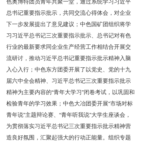
色奥博特团员青年共聚一堂，通过系统学习习近平
总书记重要指示批示，共同交流心得体会，对企业
下一步发展提出了意见建议；中色国矿团组织将学
习习近平总书记三次重要指示批示、总书记对有色
行业的最新要求同企业生产经营工作相结合开展交
流研讨，推动习近平总书记重要指示批示精神入脑
入心入行；中色东方团委开展了以党史、党的十九
届六中全会精神、习近平总书记三次重要指示批示
精神为主要内容的“青年大学习”闭卷考试，以巩固和
检验青年的学习效果；中色大冶团委开展“市场对标
青年说”主题辩论赛、“青年听我说”大学生座谈会，
为贯彻落实习近平总书记三次重要指示批示精神营
造良好氛围，汇聚起强大的行动正能量。组织专题