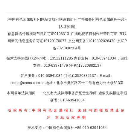
返回顶部
[中国有色金属报社]
-
[网站导航]
-
[联系我们]
-
[广告服务]
-
[有色金属商务平台]
-
[人才招聘]
返回首页
信息网络传播视听节目许可证0108313
广播电视节目制作经营许可证
互联
网新闻信息服务许可证10120170077
京公网安备11010802026470
京ICP
备2021036504号
技术支持热线(7X24小时)：13522111285 内容支持：010-63941034
；运维
支持：010-63971479 (手机)13520882137
客户服务：010-63941034 (手机)13520882137；E-mail：
cnmn@cnmn.com.cn
地址：北京市复兴路乙十二号有色办公大楼613室
本网常年法律顾问——北京市大成律师事务所杨贵生律师 虚假失实报道举报
电话：010-63941034
版权所有:中国有色金属报社
未经书面授权禁止使
用
本站版权声明
技术支持：中国有色金属报社
+86-010-63941034