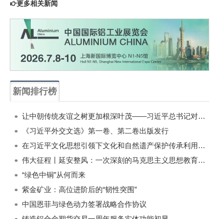
更多相关新闻
新闻排行榜
一周
每月
让中朝传统友谊之树更加根深叶茂——习近平总书记对朝鲜进行国事访问纪实
《习近平外交文选》第一卷、第二卷出版发行
在习近平文化思想引领下文化和自然遗产保护传承利用工作开创新局面
伟大征程丨延安整风：一次深刻的马克思主义思想教育运动
“绿色中铜”从何而来
紫金矿业：高位进阶后的“韧性突围”
中国恩菲与绿色动力签署战略合作协议
铸造铝合金期货交易一周年服务实体功能初显