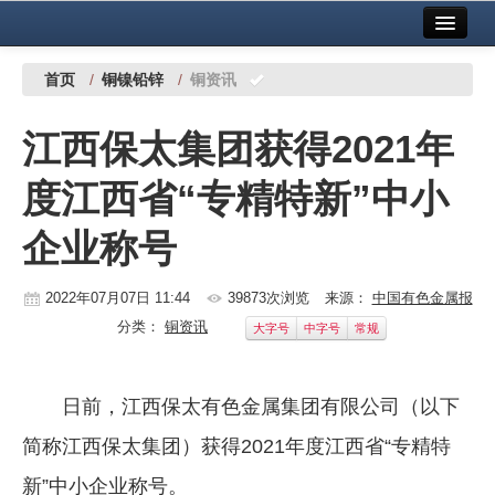
首页
中国有色金属报社主办
广告服务
首页
/
铜镍铅锌
/
铜资讯
要闻
江西保太集团获得2021年
铜镍铅锌
度江西省“专精特新”中小
铝
企业称号
稀有稀土
有色市场
2022年07月07日 11:44
39873次浏览
来源：
中国有色金属报
分类：
铜资讯
大字号
中字号
常规
科技
镁钛
日前，江西保太有色金属集团有限公司（以下
地矿 建设
简称江西保太集团）获得2021年度江西省“专精特
党建工作
新”中小企业称号。