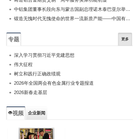
中铝集团董事长段向东与蒙古国副总理诺木泰巴亚尔举行会谈
锻造无愧时代无愧使命的世界一流新质产能——中国有色金属工业的战略应对与破局之道（二）
专题
更多
深入学习贯彻习近平党建思想
伟大征程
树立和践行正确政绩观
2026年全国两会有色金属行业专题报道
2026新春走基层
视频
企业新闻
专题新闻
人物专访