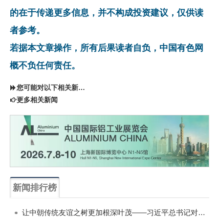
的在于传递更多信息，并不构成投资建议，仅供读
者参考。
若据本文章操作，所有后果读者自负，中国有色网
概不负任何责任。
您可能对以下相关新闻同样感兴趣
更多相关新闻
新闻排行榜
一周
每月
让中朝传统友谊之树更加根深叶茂——习近平总书记对朝鲜进行国事访问纪实