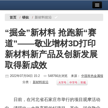
首页
中国有色金属报社主办
广告服务
首页
/
镁钛
/
新材料前沿
要闻
“掘金”新材料 抢跑新“赛
铜镍铅锌
道”——敬业增材3D打印
铝
新材料新产品及创新发展
稀有稀土
取得新成效
有色市场
科技
2022年07月04日 15:2
548766次浏览
来源：
中国有色金属报
分类：
新材料前沿
大字号
中字号
常规
镁钛
地矿 建设
日前，在河北省石家庄市举行的项目观摩活动
党建工作