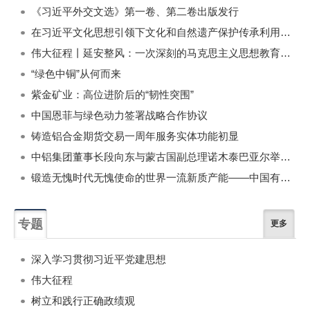
《习近平外交文选》第一卷、第二卷出版发行
在习近平文化思想引领下文化和自然遗产保护传承利用工作开创新局面
伟大征程丨延安整风：一次深刻的马克思主义思想教育运动
“绿色中铜”从何而来
紫金矿业：高位进阶后的“韧性突围”
中国恩菲与绿色动力签署战略合作协议
铸造铝合金期货交易一周年服务实体功能初显
中铝集团董事长段向东与蒙古国副总理诺木泰巴亚尔举行会谈
锻造无愧时代无愧使命的世界一流新质产能——中国有色金属工业的战略应对与破局之道（二）
专题
更多
深入学习贯彻习近平党建思想
伟大征程
树立和践行正确政绩观