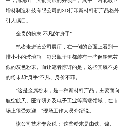
中，涌现出一大批亮眼的好项目。其中，河北敬业
企业文化
增材制造科技有限公司的3D打印新材料新产品格外
《资源再生》杂志
引人瞩目。
行情报价
金贵的粉末 不凡的“身手”
数字报
笔者走进该公司展厅，在一侧的台面上看到一
排小小的玻璃瓶，每只瓶子里都装有一些像铅笔芯
似的灰色粉末。而让笔者惊讶的是，这些其貌不扬
的粉末却“身手”不凡、身价不菲。
“这是金属粉末，是一种新材料产品，主要面向
航空航天、医疗研究及电子工业等高端领域，在市
场上很受欢迎。”现场工作人员介绍说。
该公司技术专家说：“这些粉末是由铁、镍、