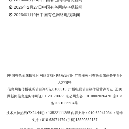
2026年2月27日中国有色网络电视新闻
2026年1月9日中国有色网络电视新闻
返回顶部
[中国有色金属报社]
-
[网站导航]
-
[联系我们]
-
[广告服务]
-
[有色金属商务平台]
-
[人才招聘]
返回首页
信息网络传播视听节目许可证0108313
广播电视节目制作经营许可证
互联
网新闻信息服务许可证10120170077
京公网安备11010802026470
京ICP
备2021036504号
技术支持热线(7X24小时)：13522111285 内容支持：010-63941034
；运维
支持：010-63971479 (手机)13520882137