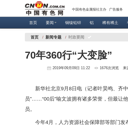
中国有色金属报社主办
广告服务
首页
要闻
铜镍铅锌
铝
稀有稀土
首页
/
新闻专题
/
时政要闻
70年360行“大变脸”
2019年09月09日 11:22
1676次浏览
来
新华社北京9月8日电（记者叶昊鸣、齐中
员”……“00后”喻文波拥有诸多荣誉，但最
员。
今年4月，人力资源社会保障部等部门发布