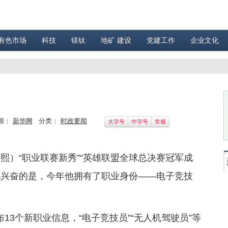
有色市场
科技
镁钛
地矿 建设
党建工作
企业文化
源：
新华网
分类：
时政要闻
大字号
中字号
常规
熙）“职业联赛新秀”“英雄联盟全球总决赛冠军成
让他兴奋的是，今年他拥有了职业身份——电子竞技
13个新职业信息，“电子竞技员”“无人机驾驶员”等