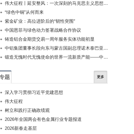
伟大征程丨延安整风：一次深刻的马克思主义思想教育运动
“绿色中铜”从何而来
紫金矿业：高位进阶后的“韧性突围”
中国恩菲与绿色动力签署战略合作协议
铸造铝合金期货交易一周年服务实体功能初显
中铝集团董事长段向东与蒙古国副总理诺木泰巴亚尔举行会谈
锻造无愧时代无愧使命的世界一流新质产能——中国有色金属工业的战略应对与破局之道（二）
专题
更多
深入学习贯彻习近平党建思想
伟大征程
树立和践行正确政绩观
2026年全国两会有色金属行业专题报道
2026新春走基层