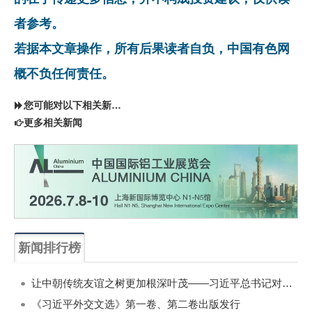
者参考。
若据本文章操作，所有后果读者自负，中国有色网
概不负任何责任。
您可能对以下相关新闻同样感兴趣
更多相关新闻
新闻排行榜
一周
每月
让中朝传统友谊之树更加根深叶茂——习近平总书记对朝鲜进行国事访问纪实
《习近平外交文选》第一卷、第二卷出版发行