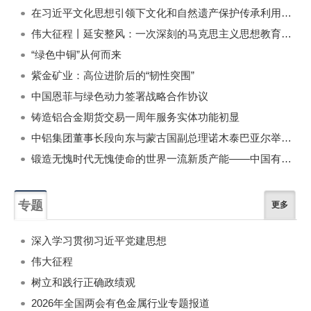
在习近平文化思想引领下文化和自然遗产保护传承利用工作开创新局面
伟大征程丨延安整风：一次深刻的马克思主义思想教育运动
“绿色中铜”从何而来
紫金矿业：高位进阶后的“韧性突围”
中国恩菲与绿色动力签署战略合作协议
铸造铝合金期货交易一周年服务实体功能初显
中铝集团董事长段向东与蒙古国副总理诺木泰巴亚尔举行会谈
锻造无愧时代无愧使命的世界一流新质产能——中国有色金属工业的战略应对与破局之道（二）
专题
更多
深入学习贯彻习近平党建思想
伟大征程
树立和践行正确政绩观
2026年全国两会有色金属行业专题报道