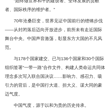
“始终做世界和平的建设者、全球发展的贡献
企业文化
者、国际秩序的维护者。”
《资源再生》杂志
70年沧桑巨变，世界见证中国前行的铿锵步伐
行情报价
——从封闭落后迈向开放进步，前所未有走近国际
数字报
舞台中央。中国声音激荡，彰显东方大国的不凡风
范。
与178个国家建交、已与136个国家和30个国际
组织签署“一带一路”合作文件、构建人类命运共同体
理念多次写入联合国决议……影响力、感召力、吸
引力的背后，是中国行大道、担大义、谋大同的豪
迈气度。
中国气度，源于以和为贵的历史传承。