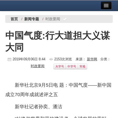
首页
中国有色金属报社主办
广告服务
首页
/
新闻专题
/
时政要闻
要闻
中国气度:行大道担大义谋
铜镍铅锌
大同
铝
稀有稀土
2019年09月06日 8:44
2153次浏览
来源：
新华网
分类：
时政要闻
大字号
中字号
常规
有色市场
科技
新华社北京9月5日电 题：中国气度——新中国
镁钛
成立70周年成就述评之五
地矿 建设
新华社记者孙奕、潘洁
党建工作