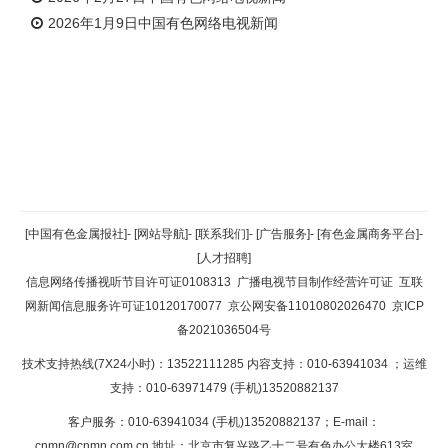
2026年1月9日中国有色网络电视新闻
返回顶部
[中国有色金属报社]
-
[网站导航]
-
[联系我们]
-
[广告服务]
-
[有色金属商务平台]
-
[人才招聘]
返回首页
信息网络传播视听节目许可证0108313
广播电视节目制作经营许可证
互联
网新闻信息服务许可证10120170077
京公网安备11010802026470
京ICP
备2021036504号
技术支持热线(7X24小时)：13522111285 内容支持：010-63941034
；运维
支持：010-63971479 (手机)13520882137
客户服务：010-63941034 (手机)13520882137；E-mail：
cnmn@cnmn.com.cn
地址：北京市复兴路乙十二号有色办公大楼613室