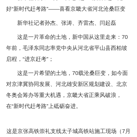
好“新时代赶考路”——喜看京畿大省河北沧桑巨变
企业文化
《资源再生》杂志
新华社记者孙杰、张涛、齐雷杰、闫起磊
行情报价
这是一片革命的土地，新中国从这里走来：70
数字报
年前，毛泽东同志率党中央从河北省平山县西柏坡
启程，“进京赶考”；
这是一片希望的土地，70载沧桑巨变，如今面
对京津冀协同发展、河北雄安新区规划建设、北京
冬奥会筹办等重大机遇，京畿大省正乘风破浪，
在“新时代赶考路”上砥砺奋进。
这是京张高铁崇礼支线太子城高铁站施工现场（7月