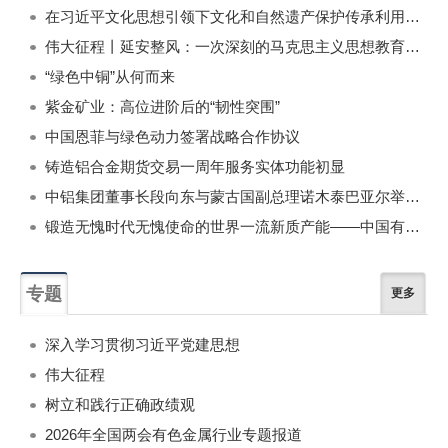
在习近平文化思想引领下文化和自然遗产保护传承利用工作开创新局面
伟大征程丨延安整风：一次深刻的马克思主义思想教育运动
“绿色中铜”从何而来
紫金矿业：高位进阶后的“韧性突围”
中国恩菲与绿色动力签署战略合作协议
铸造铝合金期货交易一周年服务实体功能初显
中铝集团董事长段向东与蒙古国副总理诺木泰巴亚尔举行会谈
锻造无愧时代无愧使命的世界一流新质产能——中国有色金属工业的战略应对与破局之道（二）
专题
更多
深入学习贯彻习近平党建思想
伟大征程
树立和践行正确政绩观
2026年全国两会有色金属行业专题报道