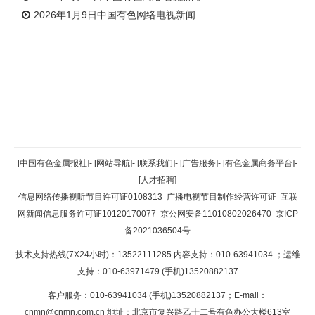
2026年1月9日中国有色网络电视新闻
返回顶部
[中国有色金属报社]
-
[网站导航]
-
[联系我们]
-
[广告服务]
-
[有色金属商务平台]
-
[人才招聘]
返回首页
信息网络传播视听节目许可证0108313
广播电视节目制作经营许可证
互联
网新闻信息服务许可证10120170077
京公网安备11010802026470
京ICP
备2021036504号
技术支持热线(7X24小时)：13522111285 内容支持：010-63941034
；运维
支持：010-63971479 (手机)13520882137
客户服务：010-63941034 (手机)13520882137；E-mail：
cnmn@cnmn.com.cn
地址：北京市复兴路乙十二号有色办公大楼613室