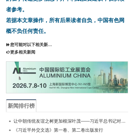
者参考。
若据本文章操作，所有后果读者自负，中国有色网
概不负任何责任。
您可能对以下相关新闻同样感兴趣
更多相关新闻
新闻排行榜
一周
每月
让中朝传统友谊之树更加根深叶茂——习近平总书记对朝鲜进行国事访问纪实
《习近平外交文选》第一卷、第二卷出版发行