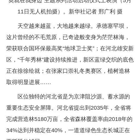
奥就在我身边”主题系列活动启动仪式上表演（5月
11日无人机拍摄）。新华社记者 邢广利 摄
天空越来越蓝，大地越来越绿。承德塞罕坝，
这片曾经的不毛荒原，已奇迹般变身为茫茫林海，
荣获联合国环保最高奖“地球卫士奖”；在河北雄安新
区，“千年秀林”建设持续推进，新区蓝绿交织的底色
正在徐徐绘就；在张家口崇礼冬奥赛区，植树造林
取得明显进展……
区位独特的河北省是为京津阻沙源、蓄水源的
重要生态安全屏障。河北省提出到2035年，全省将
完成营造林5180万亩，全省森林覆盖率由2018年的
34%达到并稳定在40%，一道道绿色生态长城正在