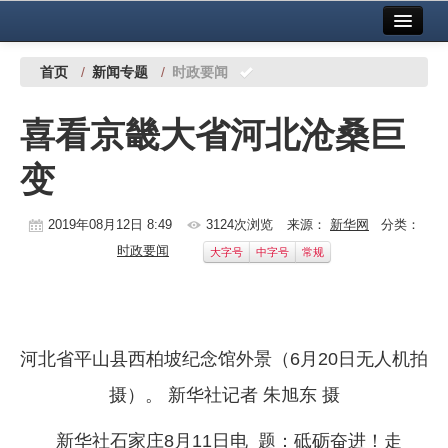
首页
中国有色金属报社主办
广告服务
首页
/
新闻专题
/
时政要闻
要闻
喜看京畿大省河北沧桑巨
铜镍铅锌
变
铝
稀有稀土
2019年08月12日 8:49
3124次浏览
来源：
新华网
分类：
时政要闻
大字号
中字号
常规
有色市场
科技
镁钛
河北省平山县西柏坡纪念馆外景（6月20日无人机拍
地矿 建设
摄）。 新华社记者 朱旭东 摄
党建工作
新华社石家庄8月11日电 题：砥砺奋进！走