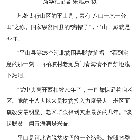
新华社记者 朱旭东 摄
地处太行山区的平山县，素有“八山一水一分
田”之称。国家级贫困县的“穷帽子”，平山一戴就是
32年。
“平山县等25个河北贫困县脱贫摘帽！”看到消
息的那一刻，西柏坡村老党员闫青海情不自禁地流
下热泪。
“党中央离开西柏坡70年了，一直都惦记着咱老
区。党的十八大以来是扶贫投入力度最大、老区面
貌改变最明显、老区群众得到实惠最多的几年。”谈
起脱贫，闫青海满是兴奋。
平山是河北省脱贫攻坚的一个缩影。按照省委