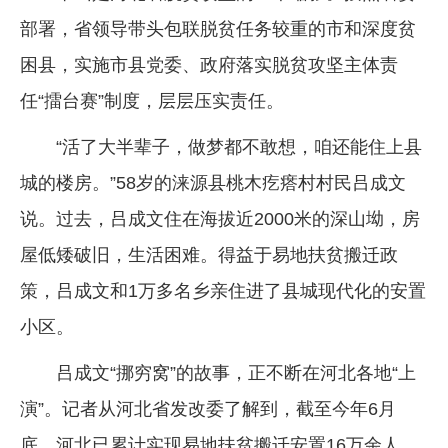
部署，省领导带头包联脱贫任务较重的市和深度贫
困县，实施市县党委、政府落实脱贫攻坚主体责
任“擂台赛”制度，层层压实责任。
“活了大半辈子，做梦都不敢想，咱还能住上县
城的楼房。”58岁的涞源县桃木疙瘩村村民吕成文
说。过去，吕成文住在海拔近2000米的深山坳，房
屋低矮破旧，生活困难。得益于易地扶贫搬迁政
策，吕成文和1万多名乡亲住进了县城现代化的安置
小区。
吕成文“挪穷窝”的故事，正不断在河北各地“上
演”。记者从河北省发改委了解到，截至今年6月
底，河北已累计实现易地扶贫搬迁安置16万余人，