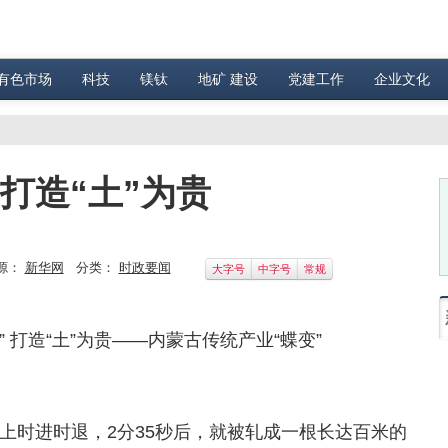
有色市场
科技
镁钛
地矿 建设
党建工作
企业文化
 打造“土”为贵
源：
新华网
分类：
时政要闻
大字号
中字号
常规
 打造“土”为贵——内蒙古传统产业“蝶变”
上时进时退，2分35秒后，就被轧成一根长达百米的