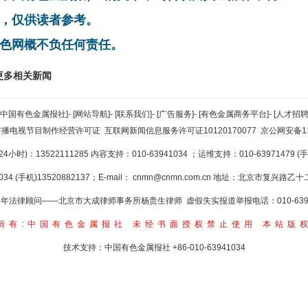
，仅供读者参考。
色网概不负任何责任。
更多相关新闻
[中国有色金属报社]
-
[网站导航]
-
[联系我们]
-
[广告服务]
-
[有色金属商务平台]
-
[人才招聘
广播电视节目制作经营许可证
互联网新闻信息服务许可证10120170077
京公网安备110
小时)：13522111285 内容支持：010-63941034
；运维支持：010-63971479 (手机
34 (手机)13520882137；E-mail：
cnmn@cnmn.com.cn
地址：北京市复兴路乙十二
年法律顾问——北京市大成律师事务所杨贵生律师 虚假失实报道举报电话：010-6394
所有:中国有色金属报社
未经书面授权禁止使用
本站版
技术支持：中国有色金属报社
+86-010-63941034