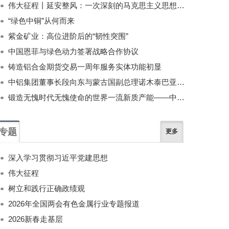
伟大征程丨延安整风：一次深刻的马克思主义思想教育运动
“绿色中铜”从何而来
紫金矿业：高位进阶后的“韧性突围”
中国恩菲与绿色动力签署战略合作协议
铸造铝合金期货交易一周年服务实体功能初显
中铝集团董事长段向东与蒙古国副总理诺木泰巴亚尔举行会谈
锻造无愧时代无愧使命的世界一流新质产能——中国有色金属工业的战略应对与破局之道（二）
专题
更多
深入学习贯彻习近平党建思想
伟大征程
树立和践行正确政绩观
2026年全国两会有色金属行业专题报道
2026新春走基层