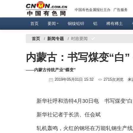
中国有色金属报社主办
广告服务
首页
要闻
铜镍铅锌
铝
稀有稀土
首页
/
新闻专题
/
时政要闻
内蒙古：书写煤变“白”
——内蒙古传统产业“蝶变”
2019年05月01日 15:32
2715次浏览
来
新华社呼和浩特4月30日电 书写煤变“白”
新华社记者于长洪、任会斌
轧机轰鸣，火红的钢坯在万能轧钢生产线