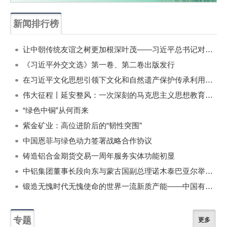
新闻排行榜
一周
每月
让中朝传统友谊之树更加根深叶茂——习近平总书记对朝鲜进行国事访问纪实
《习近平外交文选》第一卷、第二卷出版发行
在习近平文化思想引领下文化和自然遗产保护传承利用工作开创新局面
伟大征程丨延安整风：一次深刻的马克思主义思想教育运动
“绿色中铜”从何而来
紫金矿业：高位进阶后的“韧性突围”
中国恩菲与绿色动力签署战略合作协议
铸造铝合金期货交易一周年服务实体功能初显
中铝集团董事长段向东与蒙古国副总理诺木泰巴亚尔举行会谈
锻造无愧时代无愧使命的世界一流新质产能——中国有色金属工业的战略应对与破局之道（二）
专题
更多