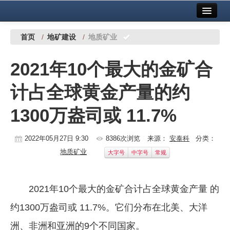
首页
中国有色金属报社主办
广告服务
首页
/
地矿建设
/
地质矿业
要闻
2021年10个最大的金矿合
铜镍铅锌
计占全球黄金产量的约
铝
1300万盎司或 11.7%
稀有稀土
有色市场
2022年05月27日 9:30
8386次浏览
来源：
安泰科
分类：
地质矿业
大字号
中字号
常规
科技
镁钛
2021年10个最大的金矿合计占全球黄金产量 的
地矿 建设
约1300万盎司或 11.7%。它们分布在北美、大洋
党建工作
洲、非洲和亚洲的9个不同国家。