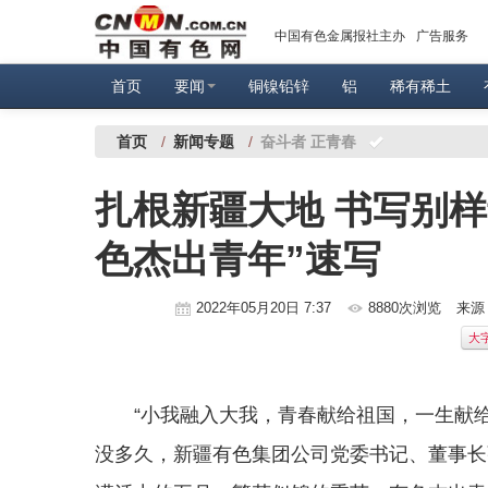
中国有色金属报社主办
广告服务
首页
要闻
铜镍铅锌
铝
稀有稀土
首页
/
新闻专题
/
奋斗者 正青春
扎根新疆大地 书写别
色杰出青年”速写
2022年05月20日 7:37
8880次浏览
来源
大
“小我融入大我，青春献给祖国，一生献
没多久，新疆有色集团公司党委书记、董事长