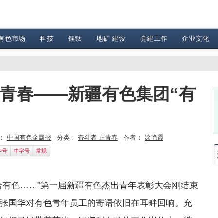
有色市场
科技
镁钛
地矿 建设
党建工作
企业文化
样青春——新疆有色集团“有
：
中国有色金属报
分类：
奋斗者 正青春
作者：
涂艳霞
字号
中字号
常规
给有色……”第一届新疆有色杰出青年表彰大会刚结束
张国华对有色青年员工的寄语依旧在耳畔回响。充