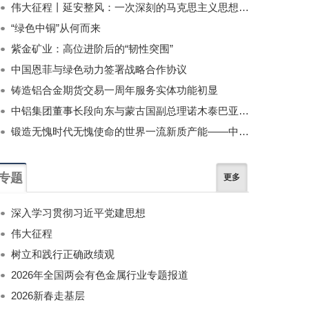
伟大征程丨延安整风：一次深刻的马克思主义思想教育运动
“绿色中铜”从何而来
紫金矿业：高位进阶后的“韧性突围”
中国恩菲与绿色动力签署战略合作协议
铸造铝合金期货交易一周年服务实体功能初显
中铝集团董事长段向东与蒙古国副总理诺木泰巴亚尔举行会谈
锻造无愧时代无愧使命的世界一流新质产能——中国有色金属工业的战略应对与破局之道（二）
专题
更多
深入学习贯彻习近平党建思想
伟大征程
树立和践行正确政绩观
2026年全国两会有色金属行业专题报道
2026新春走基层