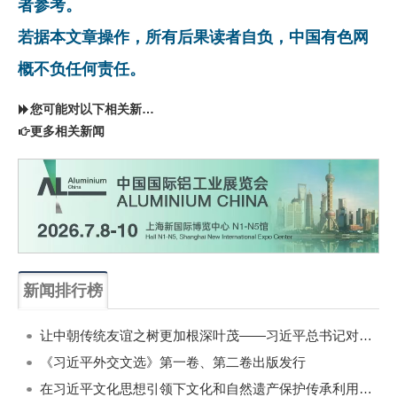
者参考。
若据本文章操作，所有后果读者自负，中国有色网
概不负任何责任。
您可能对以下相关新闻同样感兴趣
更多相关新闻
新闻排行榜
一周
每月
让中朝传统友谊之树更加根深叶茂——习近平总书记对朝鲜进行国事访问纪实
《习近平外交文选》第一卷、第二卷出版发行
在习近平文化思想引领下文化和自然遗产保护传承利用工作开创新局面