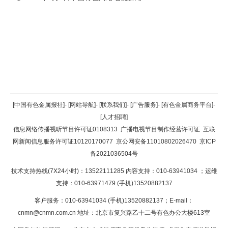
返回顶部
[中国有色金属报社]
-
[网站导航]
-
[联系我们]
-
[广告服务]
-
[有色金属商务平台]
-
[人才招聘]
返回首页
信息网络传播视听节目许可证0108313
广播电视节目制作经营许可证
互联
网新闻信息服务许可证10120170077
京公网安备11010802026470
京ICP
备2021036504号
技术支持热线(7X24小时)：13522111285 内容支持：010-63941034
；运维
支持：010-63971479 (手机)13520882137
客户服务：010-63941034 (手机)13520882137；E-mail：
cnmn@cnmn.com.cn
地址：北京市复兴路乙十二号有色办公大楼613室