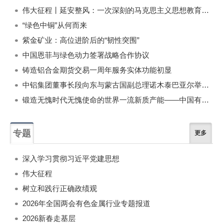
伟大征程丨延安整风：一次深刻的马克思主义思想教育运动
“绿色中铜”从何而来
紫金矿业：高位进阶后的“韧性突围”
中国恩菲与绿色动力签署战略合作协议
铸造铝合金期货交易一周年服务实体功能初显
中铝集团董事长段向东与蒙古国副总理诺木泰巴亚尔举行会谈
锻造无愧时代无愧使命的世界一流新质产能——中国有色金属工业的战略应对与破局之道（二）
专题
更多
深入学习贯彻习近平党建思想
伟大征程
树立和践行正确政绩观
2026年全国两会有色金属行业专题报道
2026新春走基层