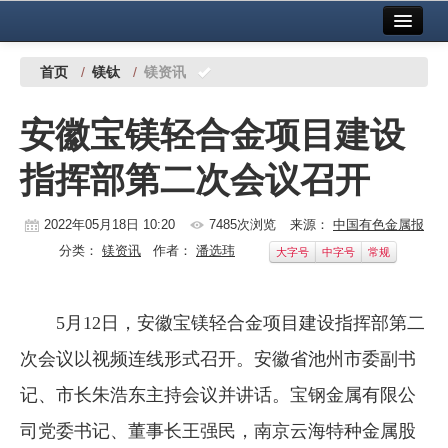
首页
中国有色金属报社主办
广告服务
首页
/
镁钛
/
镁资讯
要闻
安徽宝镁轻合金项目建设
铜镍铅锌
指挥部第二次会议召开
铝
稀有稀土
2022年05月18日 10:20
7485次浏览
来源：
中国有色金属报
分类：
镁资讯
作者：
潘选玮
大字号
中字号
常规
有色市场
科技
5月12日，安徽宝镁轻合金项目建设指挥部第二
镁钛
次会议以视频连线形式召开。安徽省池州市委副书
地矿 建设
记、市长朱浩东主持会议并讲话。宝钢金属有限公
司党委书记、董事长王强民，南京云海特种金属股
党建工作