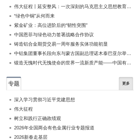
伟大征程丨延安整风：一次深刻的马克思主义思想教育运动
“绿色中铜”从何而来
紫金矿业：高位进阶后的“韧性突围”
中国恩菲与绿色动力签署战略合作协议
铸造铝合金期货交易一周年服务实体功能初显
中铝集团董事长段向东与蒙古国副总理诺木泰巴亚尔举行会谈
锻造无愧时代无愧使命的世界一流新质产能——中国有色金属工业的战略应对与破局之道（二）
专题
更多
深入学习贯彻习近平党建思想
伟大征程
树立和践行正确政绩观
2026年全国两会有色金属行业专题报道
2026新春走基层