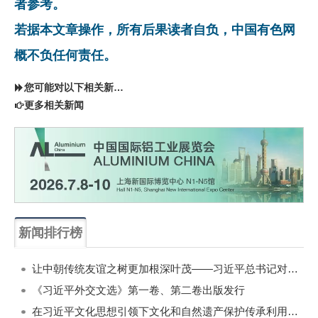
者参考。
若据本文章操作，所有后果读者自负，中国有色网
概不负任何责任。
您可能对以下相关新闻同样感兴趣
更多相关新闻
新闻排行榜
一周
每月
让中朝传统友谊之树更加根深叶茂——习近平总书记对朝鲜进行国事访问纪实
《习近平外交文选》第一卷、第二卷出版发行
在习近平文化思想引领下文化和自然遗产保护传承利用工作开创新局面