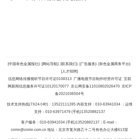
返回顶部
[中国有色金属报社]
-
[网站导航]
-
[联系我们]
-
[广告服务]
-
[有色金属商务平台]
-
[人才招聘]
返回首页
信息网络传播视听节目许可证0108313
广播电视节目制作经营许可证
互联
网新闻信息服务许可证10120170077
京公网安备11010802026470
京ICP
备2021036504号
技术支持热线(7X24小时)：13522111285 内容支持：010-63941034
；运维
支持：010-63971479 (手机)13520882137
客户服务：010-63941034 (手机)13520882137；E-mail：
cnmn@cnmn.com.cn
地址：北京市复兴路乙十二号有色办公大楼613室