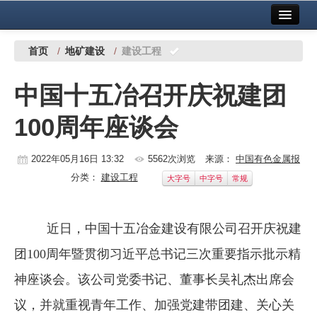
首页
中国有色金属报社主办
广告服务
首页
/
地矿建设
/
建设工程
要闻
中国十五冶召开庆祝建团
铜镍铅锌
100周年座谈会
铝
稀有稀土
2022年05月16日 13:32
5562次浏览
来源：
中国有色金属报
分类：
建设工程
大字号
中字号
常规
有色市场
科技
近日，中国十五冶金建设有限公司召开庆祝建
镁钛
团100周年暨贯彻习近平总书记三次重要指示批示精
地矿 建设
神座谈会。该公司党委书记、董事长吴礼杰出席会
议，并就重视青年工作、加强党建带团建、关心关
党建工作