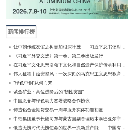
新闻排行榜
一周
每月
让中朝传统友谊之树更加根深叶茂——习近平总书记对朝鲜进行国事访问纪实
《习近平外交文选》第一卷、第二卷出版发行
在习近平文化思想引领下文化和自然遗产保护传承利用工作开创新局面
伟大征程丨延安整风：一次深刻的马克思主义思想教育运动
“绿色中铜”从何而来
紫金矿业：高位进阶后的“韧性突围”
中国恩菲与绿色动力签署战略合作协议
铸造铝合金期货交易一周年服务实体功能初显
中铝集团董事长段向东与蒙古国副总理诺木泰巴亚尔举行会谈
锻造无愧时代无愧使命的世界一流新质产能——中国有色金属工业的战略应对与破局之道（二）