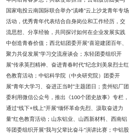
国家电投云南国际联合举办“滇峰”云上沙龙青年专场
活动，优秀青年代表结合自身岗位和工作经历，交
流思想、分享经验，共同探讨如何在企业发展实践
中创造青春价值；西北铝团委开展“喜迎建团百年、
聚力共促发展”学习交流座谈会；东轻团委组织开
展“传承英烈精神、奋进青春时代”纪念刘美泉烈士红
色教育活动；中铝科学院（中央研究院）团委开
展“青年大学习、奋进正当时”主题团日；贵州铝厂团
委利用微信公众号，推出《100个团史故事》专栏，
通过“线下+线上”开展“缅怀革命先烈、汲取奋进力
量”红色教育活动；山东铝业、山西新材料、西南铝
等团委组织开展“我与父辈比奋斗”演讲比赛；中铝股