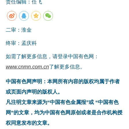
责任编辑：任飞
二审：淮金
终审：孟庆科
如需了解更多信息，请登录中国有色网：
www.cnmn.com.cn
了解更多信息。
中国有色网声明：本网所有内容的版权均属于作者
或页面内声明的版权人。
凡注明文章来源为“中国有色金属报”或 “中国有色
网”的文章，均为中国有色网原创或者是合作机构授
权同意发布的文章。