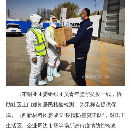
山东铝业团委组织团员青年坚守抗疫一线，协
助社区上门通知居民核酸检测，为采样点提供保
障。山西新材料团委成立“疫情防控突击队”，对职工
生活区、企业周边市场等场所进行疫情防控检查，