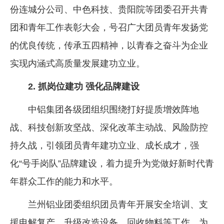
份连城分公司、中色科技、贵阳院等团委召开共青
团和青年工作表彰大会，号召广大团员青年发扬党
的优良传统，传承五四精神，以青春之奋斗为企业
实现内涵式高质量发展建功立业。
2. 抓岗位建功 强化品牌建设
中铝集团各级团组织围绕打好提质增效阵地
战、科技创新攻坚战、深化改革主动战、风险防控
持久战，引领团员青年建功立业、成长成才，强
化“号手岗队”品牌建设，着力提升为党做好新时代青
年群众工作的能力和水平。
兰州铝业团委组织团员青年开展安全培训、支
援电解复产、升级改造设备、回收物料等工作，为