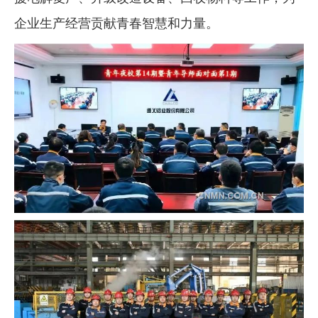
企业生产经营贡献青春智慧和力量。