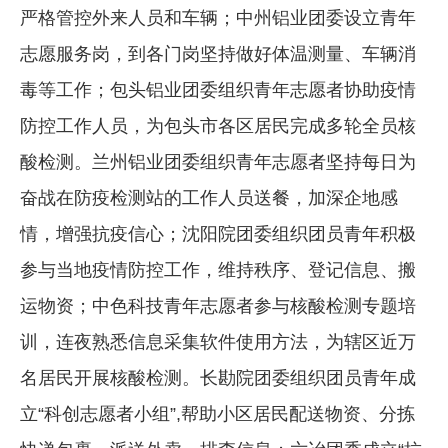
严格管控外来人员和车辆；中州铝业团委设立青年
志愿服务岗，到各门岗坚持做好体温测量、车辆消
毒等工作；包头铝业团委组织青年志愿者协助疫情
防控工作人员，为包头市各区居民完成多轮全员核
酸检测。兰州铝业团委组织青年志愿者坚持每日为
奋战在防疫检测站的工作人员送餐，加深企地感
情，增强抗疫信心；沈阳院团委组织团员青年积极
参与当地疫情防控工作，维持秩序、登记信息、搬
运物资；中色科技青年志愿者参与核酸检测专题培
训，连夜熟悉信息采集软件使用方法，为辖区近万
名居民开展核酸检测。长勘院团委组织团员青年成
立“科创志愿者小组”,帮助小区居民配送物资、分拣