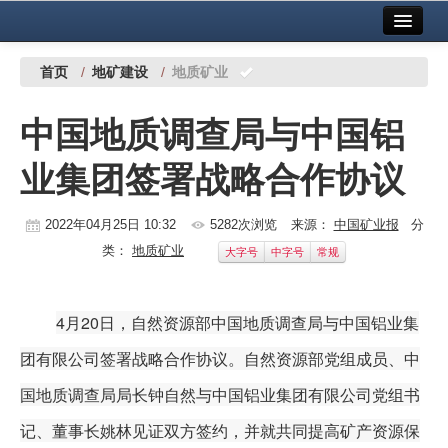
首页
中国有色金属报社主办
广告服务
首页
/
地矿建设
/
地质矿业
要闻
中国地质调查局与中国铝
铜镍铅锌
业集团签署战略合作协议
铝
稀有稀土
2022年04月25日 10:32
5282次浏览
来源：
中国矿业报
分
类：
地质矿业
大字号
中字号
常规
有色市场
科技
4月20日，自然资源部中国地质调查局与中国铝业集
镁钛
团有限公司签署战略合作协议。自然资源部党组成员、中
国地质调查局局长钟自然与中国铝业集团有限公司党组书
地矿 建设
记、董事长姚林见证双方签约，并就共同提高矿产资源保
党建工作