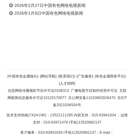
2026年2月27日中国有色网络电视新闻
2026年1月9日中国有色网络电视新闻
返回顶部
[中国有色金属报社]
-
[网站导航]
-
[联系我们]
-
[广告服务]
-
[有色金属商务平台]
-
[人才招聘]
返回首页
信息网络传播视听节目许可证0108313
广播电视节目制作经营许可证
互联
网新闻信息服务许可证10120170077
京公网安备11010802026470
京ICP
备2021036504号
技术支持热线(7X24小时)：13522111285 内容支持：010-63941034
；运维
支持：010-63971479 (手机)13520882137
客户服务：010-63941034 (手机)13520882137；E-mail：