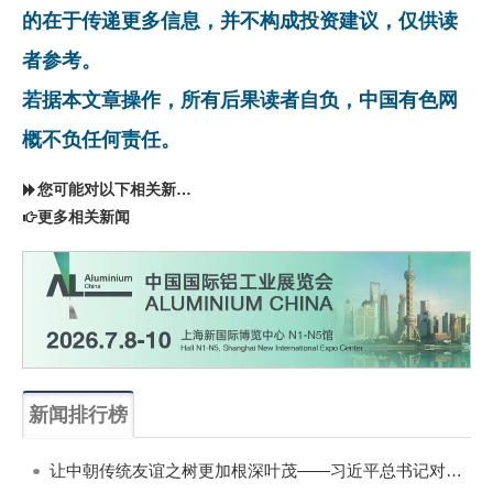
的在于传递更多信息，并不构成投资建议，仅供读
者参考。
若据本文章操作，所有后果读者自负，中国有色网
概不负任何责任。
您可能对以下相关新闻同样感兴趣
更多相关新闻
新闻排行榜
一周
每月
让中朝传统友谊之树更加根深叶茂——习近平总书记对朝鲜进行国事访问纪实