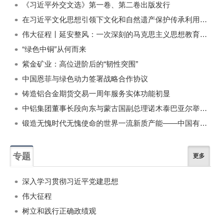
《习近平外交文选》第一卷、第二卷出版发行
在习近平文化思想引领下文化和自然遗产保护传承利用工作开创新局面
伟大征程丨延安整风：一次深刻的马克思主义思想教育运动
“绿色中铜”从何而来
紫金矿业：高位进阶后的“韧性突围”
中国恩菲与绿色动力签署战略合作协议
铸造铝合金期货交易一周年服务实体功能初显
中铝集团董事长段向东与蒙古国副总理诺木泰巴亚尔举行会谈
锻造无愧时代无愧使命的世界一流新质产能——中国有色金属工业的战略应对与破局之道（二）
专题
更多
深入学习贯彻习近平党建思想
伟大征程
树立和践行正确政绩观