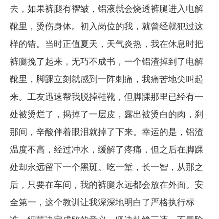
去，如果裤腿有褶皱，铝液就会烧透裤腿进入电解
靴里，烫伤身体。初入岗位的我，就曾经就犯过这
样的错。当时正值夏天，天气炎热，我在休息时把
裤腿挽了起来，无巧不成书，一个铝渣掉到了电解
靴里，脚踝立刻就感到一阵刺痛，我痛苦地尖叫起
来。工友迅速帮我脱掉鞋靴，但脚踝那里已经有一
处被烫烂了，揭掉了一层皮，露出被烫白的肉，刹
那间，辛酸伴着眼泪就掉了下来。幸运的是，铝渣
温度不高，经过冲水，缓解了疼痛，但之后在脚踝
处却永远留下一个黑斑。吃一堑，长一智，从那之
后，只要在车间，我的裤腿永远都会放在外面。安
全第一，这个教训让我深深地明白了严格执行标