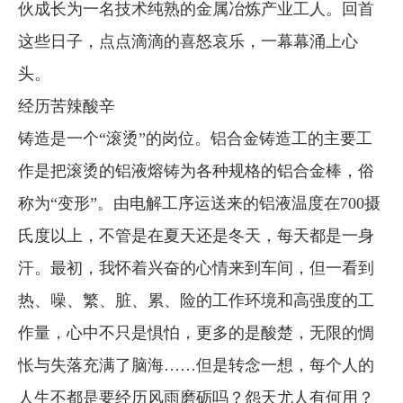
伙成长为一名技术纯熟的金属冶炼产业工人。回首
企业文化
这些日子，点点滴滴的喜怒哀乐，一幕幕涌上心
《资源再生》杂志
头。
行情报价
经历苦辣酸辛
铸造是一个“滚烫”的岗位。铝合金铸造工的主要工
数字报
作是把滚烫的铝液熔铸为各种规格的铝合金棒，俗
称为“变形”。由电解工序运送来的铝液温度在700摄
氏度以上，不管是在夏天还是冬天，每天都是一身
汗。最初，我怀着兴奋的心情来到车间，但一看到
热、噪、繁、脏、累、险的工作环境和高强度的工
作量，心中不只是惧怕，更多的是酸楚，无限的惆
怅与失落充满了脑海……但是转念一想，每个人的
人生不都是要经历风雨磨砺吗？怨天尤人有何用？