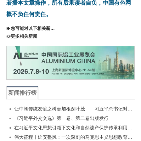
若据本文章操作，所有后果读者自负，中国有色网
概不负任何责任。
您可能对以下相关新闻同样感兴趣
更多相关新闻
新闻排行榜
一周
每月
让中朝传统友谊之树更加根深叶茂——习近平总书记对朝鲜进行国事访问纪实
《习近平外交文选》第一卷、第二卷出版发行
在习近平文化思想引领下文化和自然遗产保护传承利用工作开创新局面
伟大征程丨延安整风：一次深刻的马克思主义思想教育运动