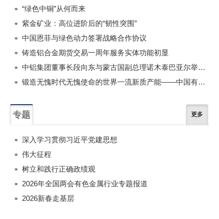
“绿色中铜”从何而来
紫金矿业：高位进阶后的“韧性突围”
中国恩菲与绿色动力签署战略合作协议
铸造铝合金期货交易一周年服务实体功能初显
中铝集团董事长段向东与蒙古国副总理诺木泰巴亚尔举行会谈
锻造无愧时代无愧使命的世界一流新质产能——中国有色金属工业的战略应对与破局之道（二）
专题
更多
深入学习贯彻习近平党建思想
伟大征程
树立和践行正确政绩观
2026年全国两会有色金属行业专题报道
2026新春走基层