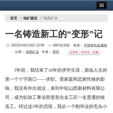
首页
中国有色金属报社主办
广告服务
首页
/
地矿建设
/
地质矿业
要闻
一名铸造新工的“变形”记
铜镍铅锌
2022年04月19日 10:58
4867次浏览
来源：
中国有色金属报
铝
分类：
地质矿业
作者：
薛轩
大字号
中字号
常规
稀有稀土
有色市场
3年前，我结束了16年的求学生涯，面临人生的
科技
第一个十字路口——求职。受家庭和恋家性格的影
响，我没有外出就业，来到中铝山西新材料有限公
镁钛
司，成为铝加工事业部变形合金工区一名普通的铸
地矿 建设
造工。经过这3年的历练，我从一个刚毕业的毛头小
党建工作