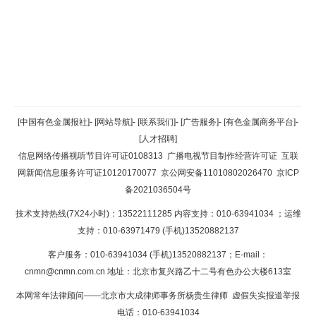
返回顶部
[中国有色金属报社]
-
[网站导航]
-
[联系我们]
-
[广告服务]
-
[有色金属商务平台]
-
[人才招聘]
返回首页
信息网络传播视听节目许可证0108313
广播电视节目制作经营许可证
互联
网新闻信息服务许可证10120170077
京公网安备11010802026470
京ICP
备2021036504号
技术支持热线(7X24小时)：13522111285 内容支持：010-63941034
；运维
支持：010-63971479 (手机)13520882137
客户服务：010-63941034 (手机)13520882137；E-mail：
cnmn@cnmn.com.cn
地址：北京市复兴路乙十二号有色办公大楼613室
本网常年法律顾问——北京市大成律师事务所杨贵生律师 虚假失实报道举报
电话：010-63941034