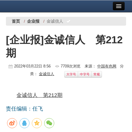
首页
中国有色金属报社主办
广告服务
首页
/
企业报
/
金诚信人
要闻
[企业报]金诚信人 第212
铜镍铅锌
期
铝
稀有稀土
2022年03月22日 8:56
7709次浏览
来源：
中国有色网
分
类：
金诚信人
大字号
中字号
常规
有色市场
科技
金诚信人 第212期
镁钛
责任编辑：任飞
地矿 建设
党建工作