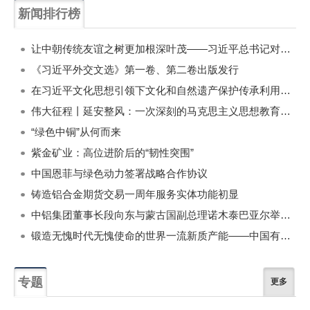
新闻排行榜
一周
每月
让中朝传统友谊之树更加根深叶茂——习近平总书记对朝鲜进行国事访问纪实
《习近平外交文选》第一卷、第二卷出版发行
在习近平文化思想引领下文化和自然遗产保护传承利用工作开创新局面
伟大征程丨延安整风：一次深刻的马克思主义思想教育运动
“绿色中铜”从何而来
紫金矿业：高位进阶后的“韧性突围”
中国恩菲与绿色动力签署战略合作协议
铸造铝合金期货交易一周年服务实体功能初显
中铝集团董事长段向东与蒙古国副总理诺木泰巴亚尔举行会谈
锻造无愧时代无愧使命的世界一流新质产能——中国有色金属工业的战略应对与破局之道（二）
专题
更多