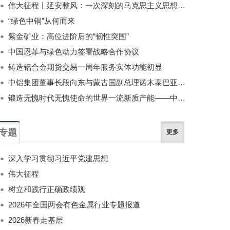
伟大征程丨延安整风：一次深刻的马克思主义思想教育运动
“绿色中铜”从何而来
紫金矿业：高位进阶后的“韧性突围”
中国恩菲与绿色动力签署战略合作协议
铸造铝合金期货交易一周年服务实体功能初显
中铝集团董事长段向东与蒙古国副总理诺木泰巴亚尔举行会谈
锻造无愧时代无愧使命的世界一流新质产能——中国有色金属工业的战略应对与破局之道（二）
专题
更多
深入学习贯彻习近平党建思想
伟大征程
树立和践行正确政绩观
2026年全国两会有色金属行业专题报道
2026新春走基层