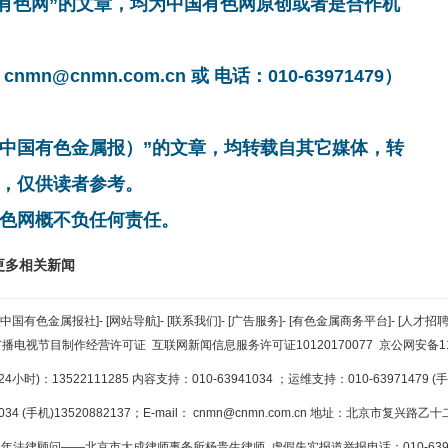
国有色网”的文章，均为中国有色网原创或者是合作机
cnmn.com.cn 或 电话：010-63971479）
非中国有色金属报）”的文章，均转载自其它媒体，转
，仅供读者参考。
色网概不负任何责任。
更多相关新闻
[中国有色金属报社]
-
[网站导航]
-
[联系我们]
-
[广告服务]
-
[有色金属商务平台]
-
[人才招聘
广播电视节目制作经营许可证
互联网新闻信息服务许可证10120170077
京公网安备110
小时)：13522111285 内容支持：010-63941034
；运维支持：010-63971479 (手机
34 (手机)13520882137；E-mail：
cnmn@cnmn.com.cn
地址：北京市复兴路乙十二
年法律顾问——北京市大成律师事务所杨贵生律师 虚假失实报道举报电话：010-6394