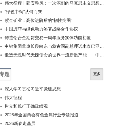
伟大征程丨延安整风：一次深刻的马克思主义思想教育运动
“绿色中铜”从何而来
紫金矿业：高位进阶后的“韧性突围”
中国恩菲与绿色动力签署战略合作协议
铸造铝合金期货交易一周年服务实体功能初显
中铝集团董事长段向东与蒙古国副总理诺木泰巴亚尔举行会谈
锻造无愧时代无愧使命的世界一流新质产能——中国有色金属工业的战略应对与破局之道（二）
专题
更多
深入学习贯彻习近平党建思想
伟大征程
树立和践行正确政绩观
2026年全国两会有色金属行业专题报道
2026新春走基层