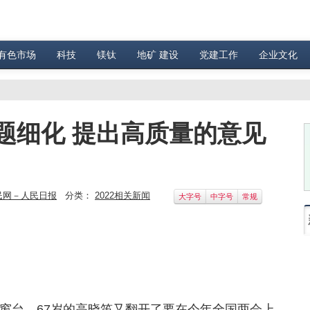
有色市场
科技
镁钛
地矿 建设
党建工作
企业文化
题细化 提出高质量的意见
民网－人民日报
分类：
2022相关新闻
大字号
中字号
常规
）
窗台，67岁的高晓笛又翻开了要在今年全国两会上