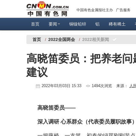
中国有色金属报社主办
广告服务
首页
要闻
铜镍铅锌
铝
稀有稀土
首页
/
2022全国两会
/
2022相关新闻
高晓笛委员：把养老问
建议
2022年03月03日 15:33
1494次浏览
来源：
人
高晓笛委员——
深入调研 心系群众（代表委员履职故事
一把藤椅，一支笔，初春的绿芽刚刚装点