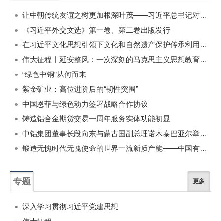
一周
每月
让中朝传统友谊之树更加根深叶茂——习近平总书记对朝鲜进行国事访问纪实
《习近平外交文选》第一卷、第二卷出版发行
在习近平文化思想引领下文化和自然遗产保护传承利用工作开创新局面
伟大征程丨延安整风：一次深刻的马克思主义思想教育运动
“绿色中铜”从何而来
紫金矿业：高位进阶后的“韧性突围”
中国恩菲与绿色动力签署战略合作协议
铸造铝合金期货交易一周年服务实体功能初显
中铝集团董事长段向东与蒙古国副总理诺木泰巴亚尔举行会谈
锻造无愧时代无愧使命的世界一流新质产能——中国有色金属工业的战略应对与破局之道（二）
专题
更多
深入学习贯彻习近平党建思想