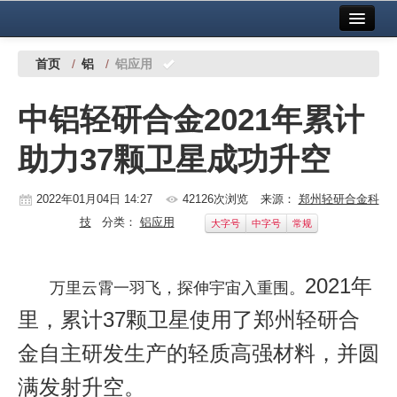
首页
中国有色金属报社主办
广告服务
首页
/
铝
/
铝应用
要闻
中铝轻研合金2021年累计
铜镍铅锌
助力37颗卫星成功升空
铝
稀有稀土
2022年01月04日 14:27
42126次浏览
来源：
郑州轻研合金科
技
分类：
铝应用
大字号
中字号
常规
有色市场
科技
2021年
万里云霄一羽飞，探伸宇宙入重围。
镁钛
里，累计37颗卫星使用了郑州轻研合
地矿 建设
金自主研发生产的轻质高强材料，并圆
满发射升空。
党建工作