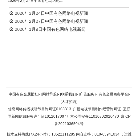
2026年2月27日中国有色网络电视新闻
2026年3月24日中国有色网络电视新闻
2026年2月27日中国有色网络电视新闻
2026年1月9日中国有色网络电视新闻
返回顶部
[中国有色金属报社]
-
[网站导航]
-
[联系我们]
-
[广告服务]
-
[有色金属商务平台]
-
[人才招聘]
返回首页
信息网络传播视听节目许可证0108313
广播电视节目制作经营许可证
互联
网新闻信息服务许可证10120170077
京公网安备11010802026470
京ICP
备2021036504号
技术支持热线(7X24小时)：13522111285 内容支持：010-63941034
；运维