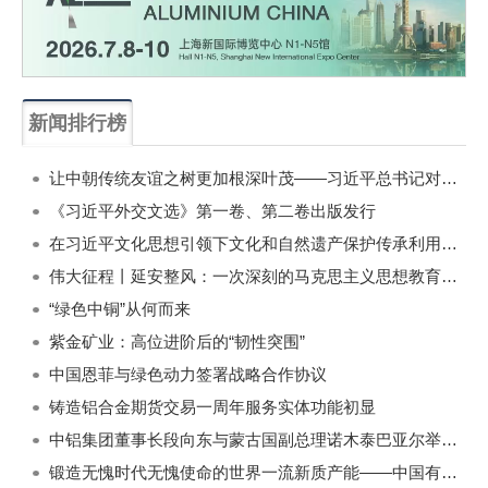
新闻排行榜
一周
每月
让中朝传统友谊之树更加根深叶茂——习近平总书记对朝鲜进行国事访问纪实
《习近平外交文选》第一卷、第二卷出版发行
在习近平文化思想引领下文化和自然遗产保护传承利用工作开创新局面
伟大征程丨延安整风：一次深刻的马克思主义思想教育运动
“绿色中铜”从何而来
紫金矿业：高位进阶后的“韧性突围”
中国恩菲与绿色动力签署战略合作协议
铸造铝合金期货交易一周年服务实体功能初显
中铝集团董事长段向东与蒙古国副总理诺木泰巴亚尔举行会谈
锻造无愧时代无愧使命的世界一流新质产能——中国有色金属工业的战略应对与破局之道（二）