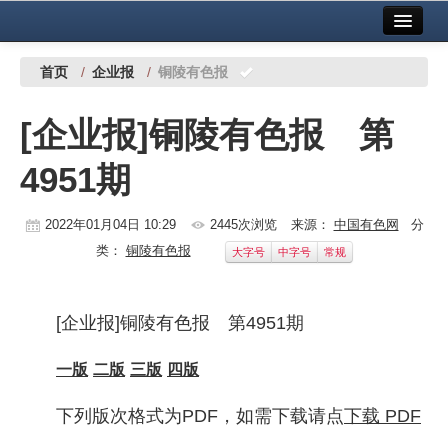
首页
中国有色金属报社主办
广告服务
首页
/
企业报
/
铜陵有色报
要闻
[企业报]铜陵有色报 第
铜镍铅锌
4951期
铝
稀有稀土
2022年01月04日 10:29
2445次浏览
来源：
中国有色网
分
类：
铜陵有色报
大字号
中字号
常规
有色市场
科技
[企业报]铜陵有色报 第4951期
镁钛
一版
二版
三版
四版
地矿 建设
下列版次格式为PDF，如需下载请点
下载 PDF
党建工作