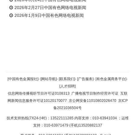
2026年2月27日中国有色网络电视新闻
2026年1月9日中国有色网络电视新闻
返回顶部
[中国有色金属报社]
-
[网站导航]
-
[联系我们]
-
[广告服务]
-
[有色金属商务平台]
-
[人才招聘]
返回首页
信息网络传播视听节目许可证0108313
广播电视节目制作经营许可证
互联
网新闻信息服务许可证10120170077
京公网安备11010802026470
京ICP
备2021036504号
技术支持热线(7X24小时)：13522111285 内容支持：010-63941034
；运维
支持：010-63971479 (手机)13520882137