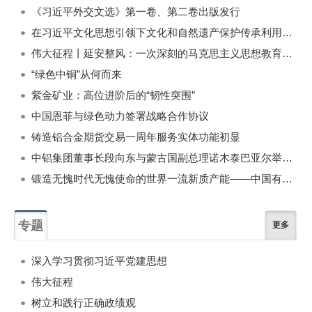
《习近平外交文选》第一卷、第二卷出版发行
在习近平文化思想引领下文化和自然遗产保护传承利用工作开创新局面
伟大征程丨延安整风：一次深刻的马克思主义思想教育运动
“绿色中铜”从何而来
紫金矿业：高位进阶后的“韧性突围”
中国恩菲与绿色动力签署战略合作协议
铸造铝合金期货交易一周年服务实体功能初显
中铝集团董事长段向东与蒙古国副总理诺木泰巴亚尔举行会谈
锻造无愧时代无愧使命的世界一流新质产能——中国有色金属工业的战略应对与破局之道（二）
专题
更多
深入学习贯彻习近平党建思想
伟大征程
树立和践行正确政绩观