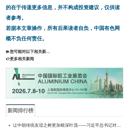
的在于传递更多信息，并不构成投资建议，仅供读
者参考。
若据本文章操作，所有后果读者自负，中国有色网
概不负任何责任。
您可能对以下相关新闻同样感兴趣
更多相关新闻
新闻排行榜
一周
每月
让中朝传统友谊之树更加根深叶茂——习近平总书记对朝鲜进行国事访问纪实