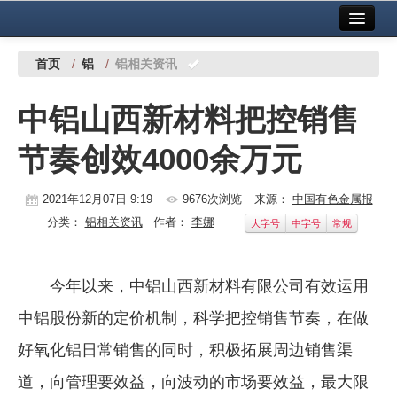
首页
中国有色金属报社主办
广告服务
首页
/
铝
/
铝相关资讯
要闻
中铝山西新材料把控销售
铜镍铅锌
节奏创效4000余万元
铝
稀有稀土
2021年12月07日 9:19
9676次浏览
来源：
中国有色金属报
分类：
铝相关资讯
作者：
李娜
大字号
中字号
常规
有色市场
科技
今年以来，中铝山西新材料有限公司有效运用
镁钛
中铝股份新的定价机制，科学把控销售节奏，在做
地矿 建设
好氧化铝日常销售的同时，积极拓展周边销售渠
道，向管理要效益，向波动的市场要效益，最大限
党建工作