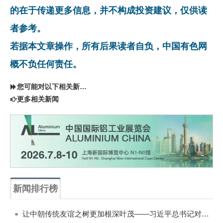
的在于传递更多信息，并不构成投资建议，仅供读
者参考。
若据本文章操作，所有后果读者自负，中国有色网
概不负任何责任。
您可能对以下相关新闻同样感兴趣
更多相关新闻
新闻排行榜
一周
每月
让中朝传统友谊之树更加根深叶茂——习近平总书记对朝鲜进行国事访问纪实