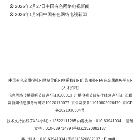
2026年2月27日中国有色网络电视新闻
2026年1月9日中国有色网络电视新闻
返回顶部
[中国有色金属报社]
-
[网站导航]
-
[联系我们]
-
[广告服务]
-
[有色金属商务平台]
-
[人才招聘]
返回首页
信息网络传播视听节目许可证0108313
广播电视节目制作经营许可证
互联
网新闻信息服务许可证10120170077
京公网安备11010802026470
京ICP
备2021036504号
技术支持热线(7X24小时)：13522111285 内容支持：010-63941034
；运维
支持：010-63971479 (手机)13520882137
客户服务：010-63941034 (手机)13520882137；E-mail：