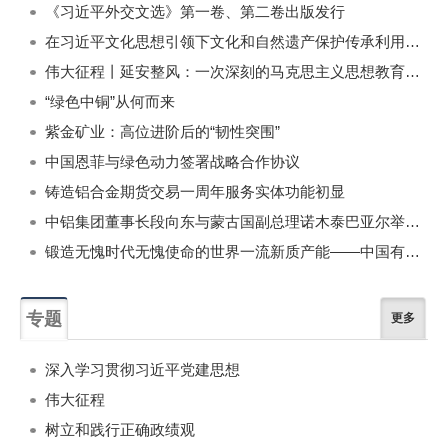
《习近平外交文选》第一卷、第二卷出版发行
在习近平文化思想引领下文化和自然遗产保护传承利用工作开创新局面
伟大征程丨延安整风：一次深刻的马克思主义思想教育运动
“绿色中铜”从何而来
紫金矿业：高位进阶后的“韧性突围”
中国恩菲与绿色动力签署战略合作协议
铸造铝合金期货交易一周年服务实体功能初显
中铝集团董事长段向东与蒙古国副总理诺木泰巴亚尔举行会谈
锻造无愧时代无愧使命的世界一流新质产能——中国有色金属工业的战略应对与破局之道（二）
专题
更多
深入学习贯彻习近平党建思想
伟大征程
树立和践行正确政绩观