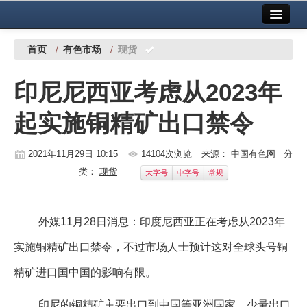
首页
中国有色金属报社主办
广告服务
首页
/
有色市场
/
现货
要闻
印尼尼西亚考虑从2023年
铜镍铅锌
起实施铜精矿出口禁令
铝
稀有稀土
2021年11月29日 10:15
14104次浏览
来源：
中国有色网
分
类：
现货
大字号
中字号
常规
有色市场
科技
外媒11月28日消息：印度尼西亚正在考虑从2023年
镁钛
实施铜精矿出口禁令，不过市场人士预计这对全球头号铜
地矿 建设
精矿进口国中国的影响有限。
党建工作
印尼的铜精矿主要出口到中国等亚洲国家，少量出口