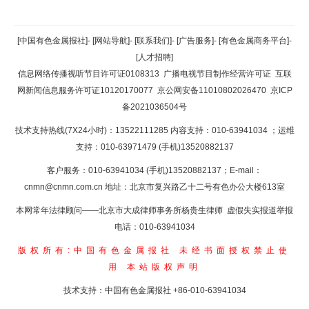
返回顶部
[中国有色金属报社]
-
[网站导航]
-
[联系我们]
-
[广告服务]
-
[有色金属商务平台]
-
[人才招聘]
返回首页
信息网络传播视听节目许可证0108313
广播电视节目制作经营许可证
互联
网新闻信息服务许可证10120170077
京公网安备11010802026470
京ICP
备2021036504号
技术支持热线(7X24小时)：13522111285 内容支持：010-63941034
；运维
支持：010-63971479 (手机)13520882137
客户服务：010-63941034 (手机)13520882137；E-mail：
cnmn@cnmn.com.cn
地址：北京市复兴路乙十二号有色办公大楼613室
本网常年法律顾问——北京市大成律师事务所杨贵生律师 虚假失实报道举报
电话：010-63941034
版权所有:中国有色金属报社
未经书面授权禁止使
用
本站版权声明
技术支持：中国有色金属报社
+86-010-63941034