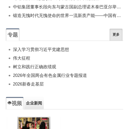
中铝集团董事长段向东与蒙古国副总理诺木泰巴亚尔举行会谈
锻造无愧时代无愧使命的世界一流新质产能——中国有色金属工业的战略应对与破局之道（二）
专题
更多
深入学习贯彻习近平党建思想
伟大征程
树立和践行正确政绩观
2026年全国两会有色金属行业专题报道
2026新春走基层
视频
企业新闻
专题新闻
人物专访