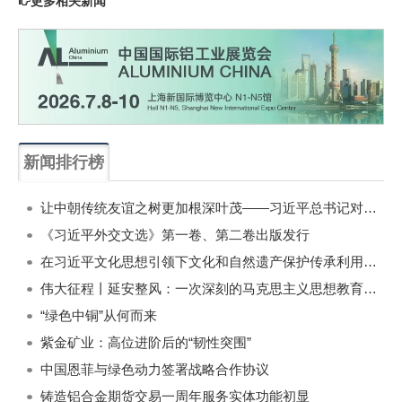
更多相关新闻
新闻排行榜
一周
每月
让中朝传统友谊之树更加根深叶茂——习近平总书记对朝鲜进行国事访问纪实
《习近平外交文选》第一卷、第二卷出版发行
在习近平文化思想引领下文化和自然遗产保护传承利用工作开创新局面
伟大征程丨延安整风：一次深刻的马克思主义思想教育运动
“绿色中铜”从何而来
紫金矿业：高位进阶后的“韧性突围”
中国恩菲与绿色动力签署战略合作协议
铸造铝合金期货交易一周年服务实体功能初显