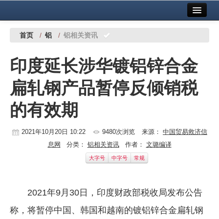
首页
中国有色金属报社主办
广告服务
首页
/
铝
/
铝相关资讯
要闻
印度延长涉华镀铝锌合金
铜镍铅锌
扁轧钢产品暂停反倾销税
铝
的有效期
稀有稀土
有色市场
2021年10月20日 10:22
9480次浏览
来源：
中国贸易救济信
息网
分类：
铝相关资讯
作者：
文璐编译
科技
大字号
中字号
常规
镁钛
地矿 建设
2021年9月30日，印度财政部税收局发布公告
称，将暂停中国、韩国和越南的镀铝锌合金扁轧钢
党建工作