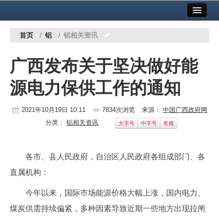
首页
中国有色金属报社主办
广告服务
首页
/
铝
/
铝相关资讯
要闻
广西发布关于坚决做好能
铜镍铅锌
源电力保供工作的通知
铝
稀有稀土
2021年10月19日 10:11
7834次浏览
来源：
中国广西政府网
分类：
铝相关资讯
大字号
中字号
常规
有色市场
科技
各市、县人民政府，自治区人民政府各组成部门、各
镁钛
直属机构：
地矿 建设
今年以来，国际市场能源价格大幅上涨，国内电力、
煤炭供需持续偏紧，多种因素导致近期一些地方出现拉闸
党建工作