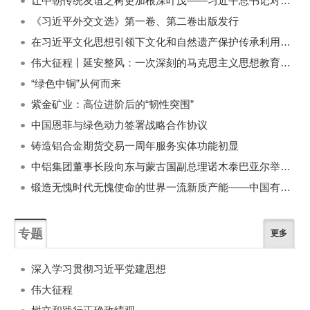
让中朝传统友谊之树更加根深叶茂——习近平总书记对朝鲜进行国事访问纪实
《习近平外交文选》第一卷、第二卷出版发行
在习近平文化思想引领下文化和自然遗产保护传承利用工作开创新局面
伟大征程丨延安整风：一次深刻的马克思主义思想教育运动
“绿色中铜”从何而来
紫金矿业：高位进阶后的“韧性突围”
中国恩菲与绿色动力签署战略合作协议
铸造铝合金期货交易一周年服务实体功能初显
中铝集团董事长段向东与蒙古国副总理诺木泰巴亚尔举行会谈
锻造无愧时代无愧使命的世界一流新质产能——中国有色金属工业的战略应对与破局之道（二）
专题
更多
深入学习贯彻习近平党建思想
伟大征程