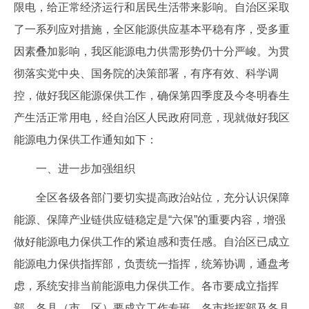
限电，给正常经济运行和居民生活带来影响。自治区采取
企业文化
了一系列应对措施，全区能源供应基本平稳有序，受多重
《资源再生》杂志
因素叠加影响，我区能源电力供需形势仍十分严峻。为贯
彻落实党中央、国务院的决策部署，有序有效、科学调
行情报价
控，做好我区能源保供工作，确保第四季度及今冬明春生
数字报
产生活正常用电，经自治区人民政府同意，现就做好我区
能源电力保供工作通知如下：
一、进一步加强组织
全区各级各部门要切实提高政治站位，充分认识保障
能源、保障产业链供应链稳定是“六保”的重要内容，增强
做好能源电力保供工作的紧迫感和责任感。自治区已成立
能源电力保供指挥部，负责统一指挥，统筹协调，通盘考
虑，系统安排当前能源电力保供工作。各市要成立指挥
部，各县（市、区）要成立工作专班，各市指挥部及各县