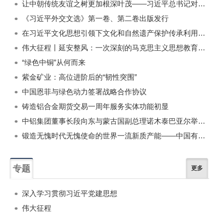
让中朝传统友谊之树更加根深叶茂——习近平总书记对朝鲜进行国事访问纪实
《习近平外交文选》第一卷、第二卷出版发行
在习近平文化思想引领下文化和自然遗产保护传承利用工作开创新局面
伟大征程丨延安整风：一次深刻的马克思主义思想教育运动
“绿色中铜”从何而来
紫金矿业：高位进阶后的“韧性突围”
中国恩菲与绿色动力签署战略合作协议
铸造铝合金期货交易一周年服务实体功能初显
中铝集团董事长段向东与蒙古国副总理诺木泰巴亚尔举行会谈
锻造无愧时代无愧使命的世界一流新质产能——中国有色金属工业的战略应对与破局之道（二）
专题
更多
深入学习贯彻习近平党建思想
伟大征程