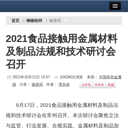
首页
中国有色金属报社主办
广告服务
首页
/
铜镍铅锌
/
镍资讯
要闻
2021食品接触用金属材料
铜镍铅锌
及制品法规和技术研讨会
铝
召开
稀有稀土
有色市场
2021年10月11日 13:57
104296次浏览
来源：
中国有色金属
报
分类：
镍资讯
作者：
李先孜
大字号
中字号
常规
科技
镁钛
9月17日，2021食品接触用金属材料及制品法
地矿 建设
规和技术研讨会在常州召开。本次研讨会聚焦立法
党建工作
与监管、行业发展、合规实践、金属材料及制品加