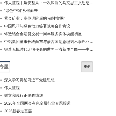
伟大征程丨延安整风：一次深刻的马克思主义思想教育运动
“绿色中铜”从何而来
紫金矿业：高位进阶后的“韧性突围”
中国恩菲与绿色动力签署战略合作协议
铸造铝合金期货交易一周年服务实体功能初显
中铝集团董事长段向东与蒙古国副总理诺木泰巴亚尔举行会谈
锻造无愧时代无愧使命的世界一流新质产能——中国有色金属工业的战略应对与破局之道（二）
专题
更多
深入学习贯彻习近平党建思想
伟大征程
树立和践行正确政绩观
2026年全国两会有色金属行业专题报道
2026新春走基层