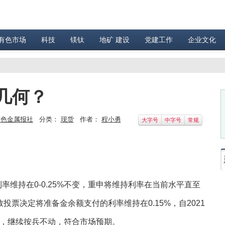
有色市场
科技
镁钛
地矿 建设
党建工作
企业文化
几何？
有色金属报社
分类：
现货
作者：
程小勇
大字号
中字号
常规
率维持在0-0.25%不变，重申将维持利率在当前水平直至
票决定将准备金余额支付的利率维持在0.15%，自2021
不变，继续按兵不动，符合市场预期。