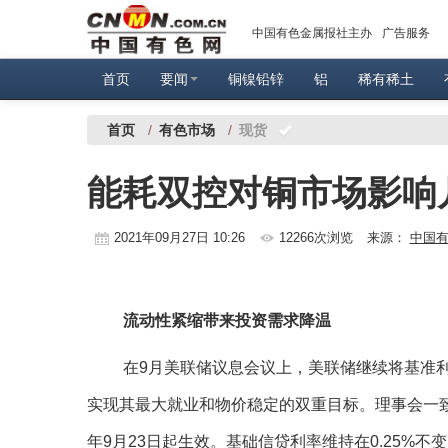
中国有色金属报社主办
广告服务
首页
要闻
铜镍铅锌
铝
稀有稀土
首页
/
有色市场
/
现货
能耗双控对铜市场影响
2021年09月27日 10:26
12266次浏览
来源：
中国
流动性紧缩带来投资需求降温
在9月美联储议息会议上，美联储继续将基准利
实现其最大就业和物价稳定的双重目标。理事会一致投
年9月23日起生效。基础信贷利率维持在0.25%