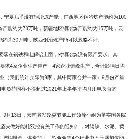
，宁夏几乎没有铜冶炼产能，广西地区铜冶炼产能约为100
炼产能约为78万吨，新疆地区铜冶炼产能约为15万吨，云
能约为30万吨，陕西铜冶炼产能可以忽略不计。
要落在钢铁和电解铝上面，对铜冶炼没有限产要求。其
要求4家企业生产停产，4家企业错峰生产，合计影响日均
企业（我们统计实际为9家，其中两家合并一家）9月份产量
份用电负荷同样不得超过2021年上半年平均月用电负荷的
，9月13日，云南省发改委节能工作领导小组为落实国务院
于坚决做好能耗双控有关工作的通知》，对钢铁、水泥、黄
对肥料制造、煤炭加工、铁合金等4个行业中万元增加值能