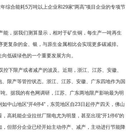
年综合能耗5万吨以上企业和29家“两高”项目企业的专项节
产能，据我们测算显示，相对于矿生铜，每生产一吨再生
工程序更复杂的金、银，与原生金属相比会实现更多碳减排。
走向低碳绿色的一个重要发展方向。
双控下限产或者减产的波及。近期，浙江、江苏、安徽、
电、限产等管控状态。浙江、江苏、安徽、广东四地作为国
万吨。据我的有色网调研，江苏、广东两地限产影响最为明
中山地区“开4停4”，东莞地区自23日起停产四天，佛山
，高耗能企业拉丝厂限电尤为明显，甚至出现“开1停6”的
知，但部分企业已经开始主动停产、减产，主动进行节能降