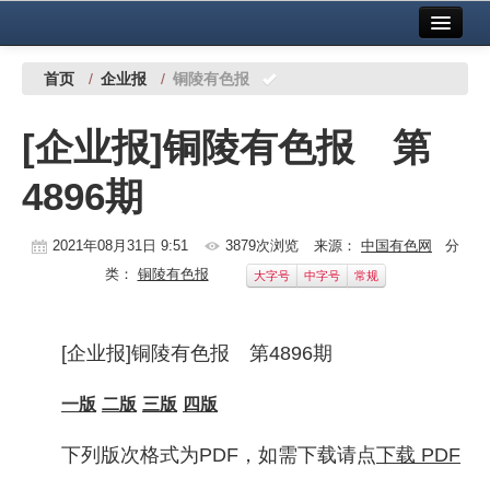
首页
中国有色金属报社主办
广告服务
首页
/
企业报
/
铜陵有色报
要闻
[企业报]铜陵有色报 第
铜镍铅锌
4896期
铝
稀有稀土
2021年08月31日 9:51
3879次浏览
来源：
中国有色网
分
类：
铜陵有色报
大字号
中字号
常规
有色市场
科技
[企业报]铜陵有色报 第4896期
镁钛
一版
二版
三版
四版
地矿 建设
下列版次格式为PDF，如需下载请点
下载 PDF
党建工作