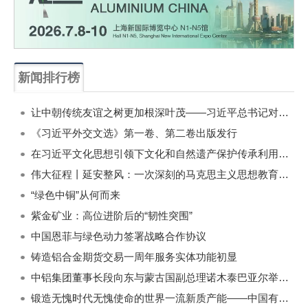
新闻排行榜
一周
每月
让中朝传统友谊之树更加根深叶茂——习近平总书记对朝鲜进行国事访问纪实
《习近平外交文选》第一卷、第二卷出版发行
在习近平文化思想引领下文化和自然遗产保护传承利用工作开创新局面
伟大征程丨延安整风：一次深刻的马克思主义思想教育运动
“绿色中铜”从何而来
紫金矿业：高位进阶后的“韧性突围”
中国恩菲与绿色动力签署战略合作协议
铸造铝合金期货交易一周年服务实体功能初显
中铝集团董事长段向东与蒙古国副总理诺木泰巴亚尔举行会谈
锻造无愧时代无愧使命的世界一流新质产能——中国有色金属工业的战略应对与破局之道（二）