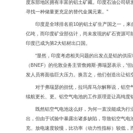
度东部地区拥有丰富的铝土矿藏。印度石油公司研
寻找一种储量更充足的替代金属元素。”
印度是全球排名前10的铝土矿生产国之一，来
亿吨，而印度矿业部估计，尚未发现的矿石资源可
印度已成为第2大铝材出口国。
“显然，印度考虑相关问题的出发点是铝的供应
（BNEF）的伦敦业务主管詹姆斯·弗瑞瑟表示，
发人员将面临巨大压力。换言之，他们创造出让铝
对于弗瑞瑟的担忧，拉玛库马尔解释说，铝空
续航更长、更。铝空气电池的工作原理是让高纯度
既然铝空气电池这么好，为何一直没能成为行
出，但由于试验中暴露出诸多缺陷，导致铝空气电
充、放电速度较慢，比功率（动力性指标）较低，