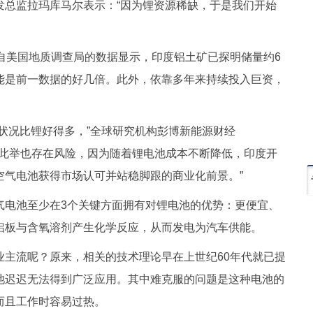
发总监拉玛库马尔表示：“因为锂资源稀缺，于是我们开始
自美国地质调查局的数据显示，印度铝土矿已探明储量约6
能是前一数据的好几倍。此外，依靠多年来持续投入巨资，
状况比锂好得多，”全球研究机构彭博新能源财经
“但此举也存在风险，因为随着锂电池成本不断降低，印度开
空气电池获得市场认可并站稳脚跟的商业化前景。”
气电池至少在3个关键方面拥有对锂电池的优势：更便宜、
铝板与含氧溶剂产生化学反应，从而发电为汽车供能。
业主流呢？原来，相关的技术理论早在上世纪60年代就已提
池迟迟无法得到广泛应用。其中难克服的问题是这种电池的
而且工作时容易过热。