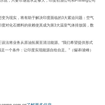
说，只要市场需求足够大，印度石油公司和Phinerg公司
。
想变为现实，将有助于解决印度面临的3大紧迫问题：空气
印度对化石燃料的依赖使其成为第3大温室气体排放国，数
正设法将业务从原油拓展至清洁能源。“我们希望提供形式
满足一个条件：让印度实现能源自给自足。”（编译/凌峰）
.cnmn.com.cn
了解更多信息。