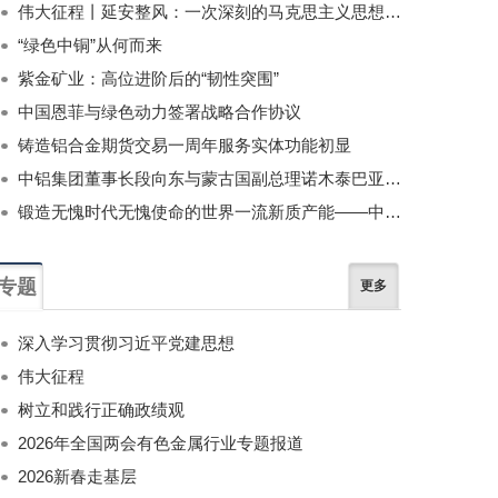
伟大征程丨延安整风：一次深刻的马克思主义思想教育运动
“绿色中铜”从何而来
紫金矿业：高位进阶后的“韧性突围”
中国恩菲与绿色动力签署战略合作协议
铸造铝合金期货交易一周年服务实体功能初显
中铝集团董事长段向东与蒙古国副总理诺木泰巴亚尔举行会谈
锻造无愧时代无愧使命的世界一流新质产能——中国有色金属工业的战略应对与破局之道（二）
专题
更多
深入学习贯彻习近平党建思想
伟大征程
树立和践行正确政绩观
2026年全国两会有色金属行业专题报道
2026新春走基层