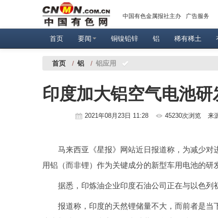
中国有色金属报社主办
广告服务
首页
要闻
铜镍铅锌
铝
稀有稀土
首页
/
铝
/
铝应用
印度加大铝空气电池研
2021年08月23日 11:28
45230次浏览
来
马来西亚《星报》网站近日报道称，为减少对
用铝（而非锂）作为关键成分的新型车用电池的研
据悉，印炼油企业印度石油公司正在与以色列初创
报道称，印度的天然锂储量不大，而前者是当