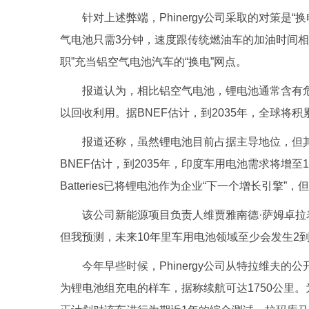
针对上述弊端，Phinergy公司采取的对策
气电池只需3分钟，速度跟传统燃油车的加油时间相
职”充当铝空气电池汽车的“换电”网点。
报道认为，相比铝空气电池，锂电池通常含有
以回收利用。据BNEF估计，到2035年，全球将
报道还称，虽然锂电池目前占据主导地位，但
BNEF估计，到2035年，印度车用电池需求将增至18
Batteries已将锂电池作为企业“下一个增长引擎
该公司新能源项目负责人维贾雅南德·萨姆卓拉
但我预测，未来10年里车用电池领域至少会发生2到
今年早些时候，Phinergy公司从特拉维夫的
为锂电池组充电的样车，据称续航可达1750公里