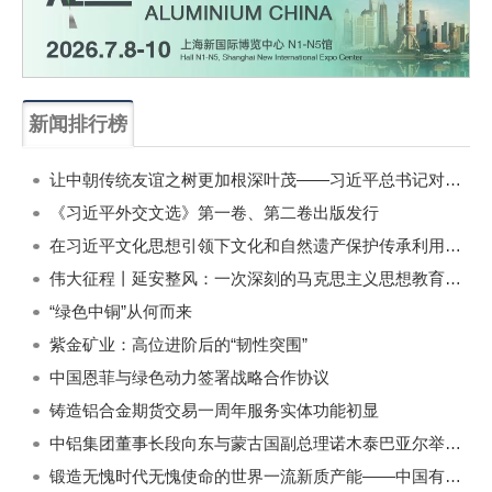
新闻排行榜
一周
每月
让中朝传统友谊之树更加根深叶茂——习近平总书记对朝鲜进行国事访问纪实
《习近平外交文选》第一卷、第二卷出版发行
在习近平文化思想引领下文化和自然遗产保护传承利用工作开创新局面
伟大征程丨延安整风：一次深刻的马克思主义思想教育运动
“绿色中铜”从何而来
紫金矿业：高位进阶后的“韧性突围”
中国恩菲与绿色动力签署战略合作协议
铸造铝合金期货交易一周年服务实体功能初显
中铝集团董事长段向东与蒙古国副总理诺木泰巴亚尔举行会谈
锻造无愧时代无愧使命的世界一流新质产能——中国有色金属工业的战略应对与破局之道（二）