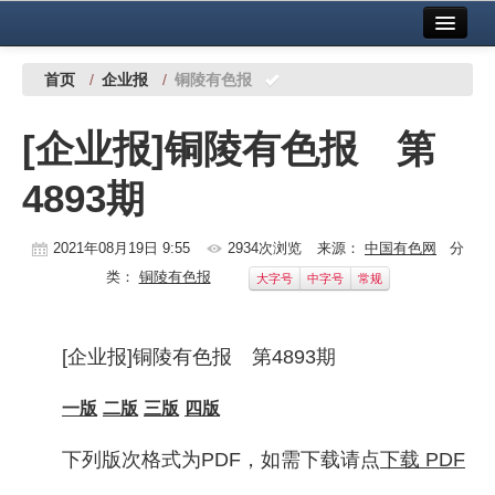
首页
中国有色金属报社主办
广告服务
首页
/
企业报
/
铜陵有色报
要闻
[企业报]铜陵有色报 第
铜镍铅锌
4893期
铝
稀有稀土
2021年08月19日 9:55
2934次浏览
来源：
中国有色网
分
类：
铜陵有色报
大字号
中字号
常规
有色市场
科技
[企业报]铜陵有色报 第4893期
镁钛
一版
二版
三版
四版
地矿 建设
下列版次格式为PDF，如需下载请点
下载 PDF
党建工作