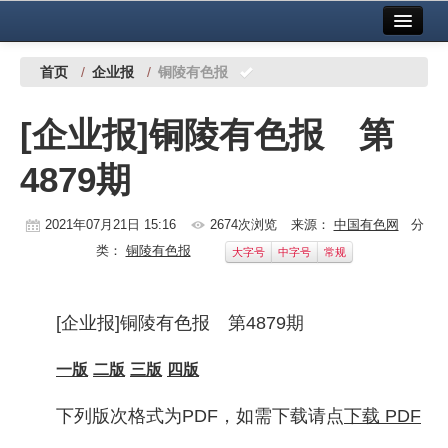
首页
中国有色金属报社主办
广告服务
首页
/
企业报
/
铜陵有色报
要闻
[企业报]铜陵有色报 第
铜镍铅锌
4879期
铝
稀有稀土
2021年07月21日 15:16
2674次浏览
来源：
中国有色网
分
类：
铜陵有色报
大字号
中字号
常规
有色市场
科技
[企业报]铜陵有色报 第4879期
镁钛
一版
二版
三版
四版
地矿 建设
下列版次格式为PDF，如需下载请点
下载 PDF
党建工作