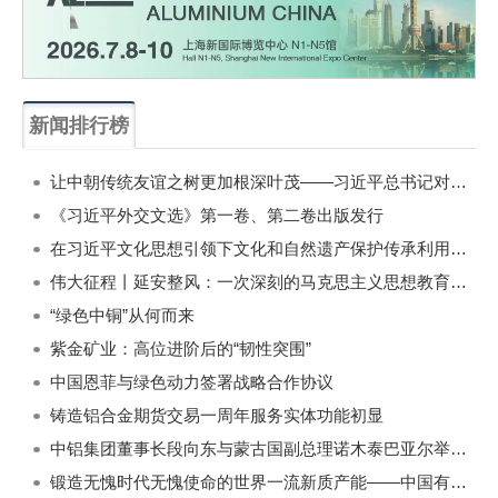
新闻排行榜
一周
每月
让中朝传统友谊之树更加根深叶茂——习近平总书记对朝鲜进行国事访问纪实
《习近平外交文选》第一卷、第二卷出版发行
在习近平文化思想引领下文化和自然遗产保护传承利用工作开创新局面
伟大征程丨延安整风：一次深刻的马克思主义思想教育运动
“绿色中铜”从何而来
紫金矿业：高位进阶后的“韧性突围”
中国恩菲与绿色动力签署战略合作协议
铸造铝合金期货交易一周年服务实体功能初显
中铝集团董事长段向东与蒙古国副总理诺木泰巴亚尔举行会谈
锻造无愧时代无愧使命的世界一流新质产能——中国有色金属工业的战略应对与破局之道（二）