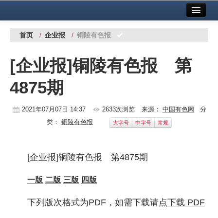
首页
中国有色金属报社主办
广告服务
首页
/
企业报
/
铜陵有色报
要闻
[企业报]铜陵有色报 第
铜镍铅锌
4875期
铝
稀有稀土
2021年07月07日 14:37
2633次浏览
来源：
中国有色网
分
类：
铜陵有色报
大字号
中字号
常规
有色市场
科技
[企业报]铜陵有色报 第4875期
镁钛
一版
二版
三版
四版
地矿 建设
下列版次格式为PDF，如需下载请点
下载 PDF
党建工作