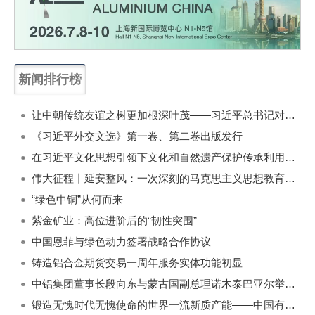
新闻排行榜
一周
每月
让中朝传统友谊之树更加根深叶茂——习近平总书记对朝鲜进行国事访问纪实
《习近平外交文选》第一卷、第二卷出版发行
在习近平文化思想引领下文化和自然遗产保护传承利用工作开创新局面
伟大征程丨延安整风：一次深刻的马克思主义思想教育运动
“绿色中铜”从何而来
紫金矿业：高位进阶后的“韧性突围”
中国恩菲与绿色动力签署战略合作协议
铸造铝合金期货交易一周年服务实体功能初显
中铝集团董事长段向东与蒙古国副总理诺木泰巴亚尔举行会谈
锻造无愧时代无愧使命的世界一流新质产能——中国有色金属工业的战略应对与破局之道（二）