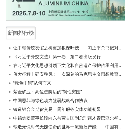
新闻排行榜
一周
每月
让中朝传统友谊之树更加根深叶茂——习近平总书记对朝鲜进行国事访问纪实
《习近平外交文选》第一卷、第二卷出版发行
在习近平文化思想引领下文化和自然遗产保护传承利用工作开创新局面
伟大征程丨延安整风：一次深刻的马克思主义思想教育运动
“绿色中铜”从何而来
紫金矿业：高位进阶后的“韧性突围”
中国恩菲与绿色动力签署战略合作协议
铸造铝合金期货交易一周年服务实体功能初显
中铝集团董事长段向东与蒙古国副总理诺木泰巴亚尔举行会谈
锻造无愧时代无愧使命的世界一流新质产能——中国有色金属工业的战略应对与破局之道（二）