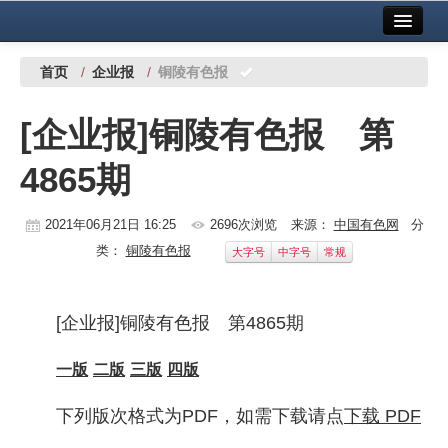
首页
中国有色金属报社主办
广告服务
首页
/
企业报
/
铜陵有色报
要闻
[企业报]铜陵有色报 第
铜镍铅锌
4865期
铝
稀有稀土
2021年06月21日 16:25
2696次浏览
来源：
中国有色网
分
类：
铜陵有色报
大字号
中字号
常规
有色市场
科技
[企业报]铜陵有色报 第4865期
镁钛
一版
二版
三版
四版
地矿 建设
下列版次格式为PDF，如需下载请点
下载 PDF
党建工作