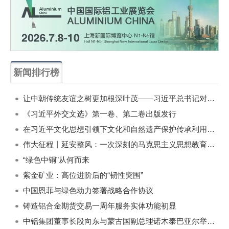
新闻排行榜
一周
每月
让中朝传统友谊之树更加根深叶茂——习近平总书记对朝鲜进行国事访问纪实
《习近平外交文选》第一卷、第二卷出版发行
在习近平文化思想引领下文化和自然遗产保护传承利用工作开创新局面
伟大征程丨延安整风：一次深刻的马克思主义思想教育运动
“绿色中铜”从何而来
紫金矿业：高位进阶后的“韧性突围”
中国恩菲与绿色动力签署战略合作协议
铸造铝合金期货交易一周年服务实体功能初显
中铝集团董事长段向东与蒙古国副总理诺木泰巴亚尔举行会谈