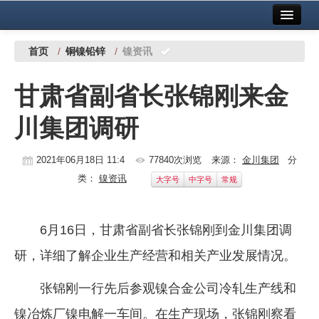
首页
中国有色金属报社主办
广告服务
首页
/
铜镍铅锌
/
镍资讯
要闻
甘肃省副省长张锦刚来金
铜镍铅锌
川集团调研
铝
稀有稀土
2021年06月18日 11:4
77840次浏览
来源：
金川集团
分
类：
镍资讯
大字号
中字号
常规
有色市场
科技
6月16日，甘肃省副省长张锦刚到金川集团调
镁钛
研，详细了解企业生产经营和相关产业发展情况。
地矿 建设
张锦刚一行先后参观镍合金公司冷轧生产线和
党建工作
镍冶炼厂镍电解一车间。在生产现场，张锦刚察看