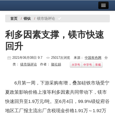
首页
中国有色金属报社主办
广告服务
首页
/
镁钛
/
镁市场评论
要闻
利多因素支撑，镁市快速
铜镍铅锌
回升
铝
稀有稀土
2021年06月08日 9:7
25017次浏览
来源：
中国有色网
分
类：
镁市场评论
作者：
骆社娟
大字号
中字号
常规
有色市场
科技
6月第一周，下游采购有增，叠加硅铁市场受宁
镁钛
夏政策影响价格上涨等利多因素共同带动下，镁市
地矿 建设
快速回升至1.9万元/吨。至6月4日，99.9%镁锭府谷
地区工厂报主流出厂含税现金价格1.91万～1.92万
党建工作