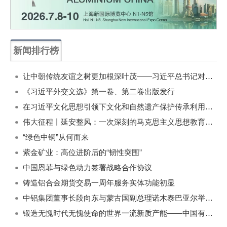
新闻排行榜
一周
每月
让中朝传统友谊之树更加根深叶茂——习近平总书记对朝鲜进行国事访问纪实
《习近平外交文选》第一卷、第二卷出版发行
在习近平文化思想引领下文化和自然遗产保护传承利用工作开创新局面
伟大征程丨延安整风：一次深刻的马克思主义思想教育运动
“绿色中铜”从何而来
紫金矿业：高位进阶后的“韧性突围”
中国恩菲与绿色动力签署战略合作协议
铸造铝合金期货交易一周年服务实体功能初显
中铝集团董事长段向东与蒙古国副总理诺木泰巴亚尔举行会谈
锻造无愧时代无愧使命的世界一流新质产能——中国有色金属工业的战略应对与破局之道（二）