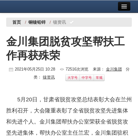
首页
中国有色金属报社主办
广告服务
首页
/
铜镍铅锌
/
镍资讯
要闻
金川集团脱贫攻坚帮扶工
铜镍铅锌
作再获殊荣
铝
稀有稀土
2021年05月25日 10:28
72516次浏览
来源：
金川集团
分
类：
镍资讯
大字号
中字号
常规
有色市场
科技
5月20日，甘肃省脱贫攻坚总结表彰大会在兰州
镁钛
胜利召开，大会隆重表彰了全省脱贫攻坚先进集体
地矿 建设
和先进个人。金川集团帮扶办公室荣获全省脱贫攻
坚先进集体，帮扶办公室主任兰宏，金川集团驻积
党建工作