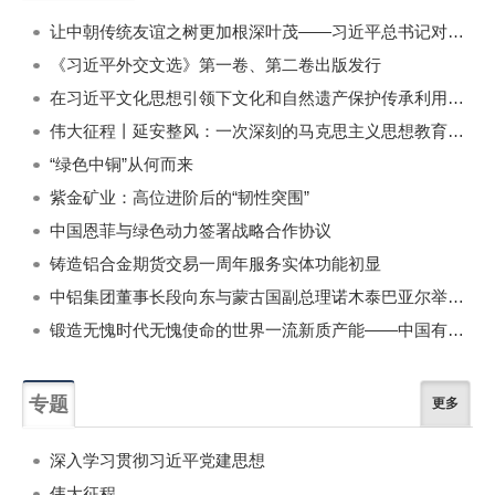
一周
每月
让中朝传统友谊之树更加根深叶茂——习近平总书记对朝鲜进行国事访问纪实
《习近平外交文选》第一卷、第二卷出版发行
在习近平文化思想引领下文化和自然遗产保护传承利用工作开创新局面
伟大征程丨延安整风：一次深刻的马克思主义思想教育运动
“绿色中铜”从何而来
紫金矿业：高位进阶后的“韧性突围”
中国恩菲与绿色动力签署战略合作协议
铸造铝合金期货交易一周年服务实体功能初显
中铝集团董事长段向东与蒙古国副总理诺木泰巴亚尔举行会谈
锻造无愧时代无愧使命的世界一流新质产能——中国有色金属工业的战略应对与破局之道（二）
专题
更多
深入学习贯彻习近平党建思想
伟大征程