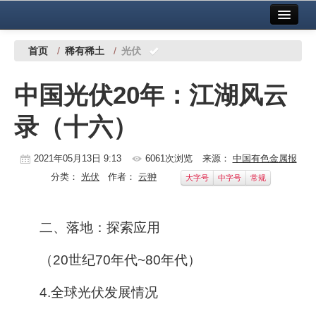
首页
中国有色金属报社主办
广告服务
首页
/
稀有稀土
/
光伏
要闻
中国光伏20年：江湖风云
铜镍铅锌
录（十六）
铝
稀有稀土
2021年05月13日 9:13
6061次浏览
来源：
中国有色金属报
分类：
光伏
作者：
云翀
大字号
中字号
常规
有色市场
科技
二、落地：探索应用
镁钛
（20世纪70年代~80年代）
地矿 建设
4.全球光伏发展情况
党建工作