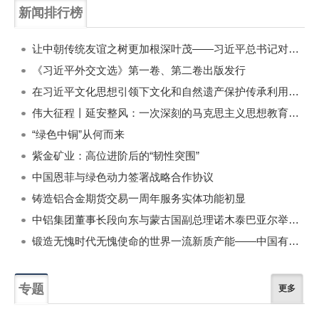
新闻排行榜
一周
每月
让中朝传统友谊之树更加根深叶茂——习近平总书记对朝鲜进行国事访问纪实
《习近平外交文选》第一卷、第二卷出版发行
在习近平文化思想引领下文化和自然遗产保护传承利用工作开创新局面
伟大征程丨延安整风：一次深刻的马克思主义思想教育运动
“绿色中铜”从何而来
紫金矿业：高位进阶后的“韧性突围”
中国恩菲与绿色动力签署战略合作协议
铸造铝合金期货交易一周年服务实体功能初显
中铝集团董事长段向东与蒙古国副总理诺木泰巴亚尔举行会谈
锻造无愧时代无愧使命的世界一流新质产能——中国有色金属工业的战略应对与破局之道（二）
专题
更多