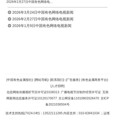
2026年2月27日中国有色网络电视新闻
2026年3月24日中国有色网络电视新闻
2026年2月27日中国有色网络电视新闻
2026年1月9日中国有色网络电视新闻
返回顶部
[中国有色金属报社]
-
[网站导航]
-
[联系我们]
-
[广告服务]
-
[有色金属商务平台]
-
[人才招聘]
返回首页
信息网络传播视听节目许可证0108313
广播电视节目制作经营许可证
互联
网新闻信息服务许可证10120170077
京公网安备11010802026470
京ICP
备2021036504号
技术支持热线(7X24小时)：13522111285 内容支持：010-63941034
；运维