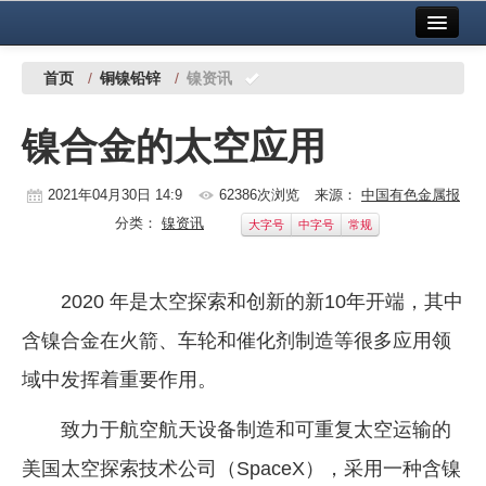
首页
中国有色金属报社主办
广告服务
首页
/
铜镍铅锌
/
镍资讯
要闻
镍合金的太空应用
铜镍铅锌
2021年04月30日 14:9
62386次浏览
来源：
中国有色金属报
铝
分类：
镍资讯
大字号
中字号
常规
稀有稀土
有色市场
2020 年是太空探索和创新的新10年开端，其中
科技
含镍合金在火箭、车轮和催化剂制造等很多应用领
域中发挥着重要作用。
镁钛
地矿 建设
致力于航空航天设备制造和可重复太空运输的
美国太空探索技术公司（SpaceX），采用一种含镍
党建工作