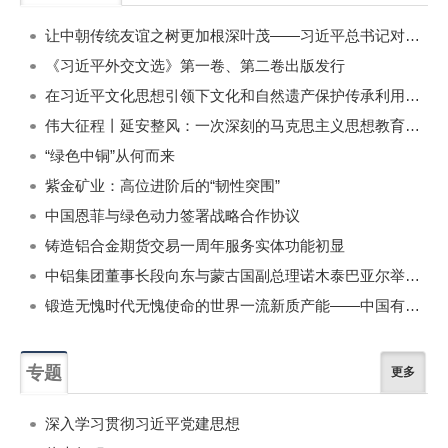
一周
每月
让中朝传统友谊之树更加根深叶茂——习近平总书记对朝鲜进行国事访问纪实
《习近平外交文选》第一卷、第二卷出版发行
在习近平文化思想引领下文化和自然遗产保护传承利用工作开创新局面
伟大征程丨延安整风：一次深刻的马克思主义思想教育运动
“绿色中铜”从何而来
紫金矿业：高位进阶后的“韧性突围”
中国恩菲与绿色动力签署战略合作协议
铸造铝合金期货交易一周年服务实体功能初显
中铝集团董事长段向东与蒙古国副总理诺木泰巴亚尔举行会谈
锻造无愧时代无愧使命的世界一流新质产能——中国有色金属工业的战略应对与破局之道（二）
专题
更多
深入学习贯彻习近平党建思想