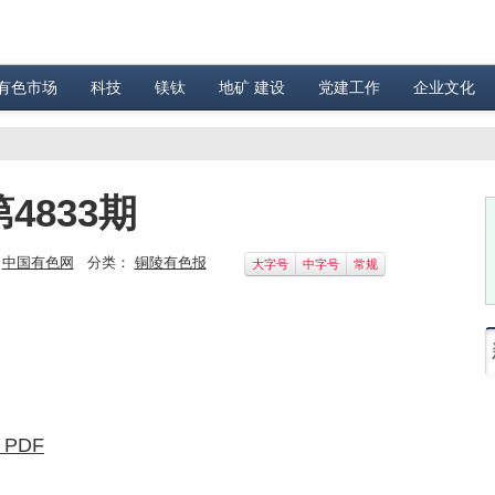
有色市场
科技
镁钛
地矿 建设
党建工作
企业文化
4833期
：
中国有色网
分类：
铜陵有色报
大字号
中字号
常规
 PDF