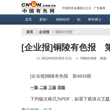
中国有色金属报社主办
广告服务
首页
要闻
铜镍铅锌
铝
稀有稀土
首页
/
企业报
/
铜陵有色报
[企业报]铜陵有色报 第
2021年03月30日 9:21
3308次浏览
来源
[企业报]铜陵有色报 第4833期
一版
二版
三版
四版
下列版次格式为PDF，如需下载请点
下载