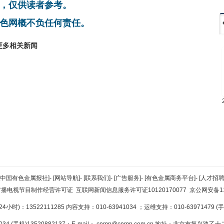
，仅供读者参考。
色网概不负任何责任。
更多相关新闻
[中国有色金属报社]
-
[网站导航]
-
[联系我们]
-
[广告服务]
-
[有色金属商务平台]
-
[人才招聘
广播电视节目制作经营许可证
互联网新闻信息服务许可证10120170077
京公网安备110
小时)：13522111285 内容支持：010-63941034
；运维支持：010-63971479 (手机
34 (手机)13520882137；E-mail：
cnmn@cnmn.com.cn
地址：北京市复兴路乙十二