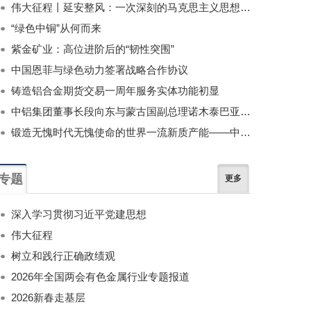
伟大征程丨延安整风：一次深刻的马克思主义思想教育运动
“绿色中铜”从何而来
紫金矿业：高位进阶后的“韧性突围”
中国恩菲与绿色动力签署战略合作协议
铸造铝合金期货交易一周年服务实体功能初显
中铝集团董事长段向东与蒙古国副总理诺木泰巴亚尔举行会谈
锻造无愧时代无愧使命的世界一流新质产能——中国有色金属工业的战略应对与破局之道（二）
专题
更多
深入学习贯彻习近平党建思想
伟大征程
树立和践行正确政绩观
2026年全国两会有色金属行业专题报道
2026新春走基层