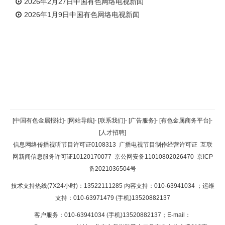
2026年2月27日中国有色网络电视新闻
2026年1月9日中国有色网络电视新闻
返回顶部
[中国有色金属报社]
-
[网站导航]
-
[联系我们]
-
[广告服务]
-
[有色金属商务平台]
-
[人才招聘]
返回首页
信息网络传播视听节目许可证0108313
广播电视节目制作经营许可证
互联
网新闻信息服务许可证10120170077
京公网安备11010802026470
京ICP
备2021036504号
技术支持热线(7X24小时)：13522111285 内容支持：010-63941034
；运维
支持：010-63971479 (手机)13520882137
客户服务：010-63941034 (手机)13520882137；E-mail：