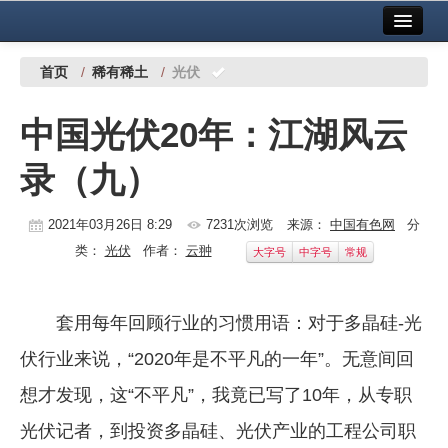
首页
中国有色金属报社主办
广告服务
首页
/
稀有稀土
/
光伏
要闻
中国光伏20年：江湖风云
铜镍铅锌
录（九）
铝
稀有稀土
2021年03月26日 8:29
7231次浏览
来源：
中国有色网
分
类：
光伏
作者：
云翀
大字号
中字号
常规
有色市场
科技
套用每年回顾行业的习惯用语：对于多晶硅-光
镁钛
伏行业来说，“2020年是不平凡的一年”。无意间回
地矿 建设
想才发现，这“不平凡”，我竟已写了10年，从专职
光伏记者，到投资多晶硅、光伏产业的工程公司职
党建工作