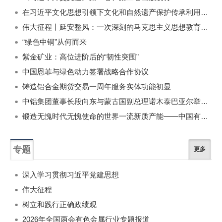
在习近平文化思想引领下文化和自然遗产保护传承利用工作开创新局面
伟大征程丨延安整风：一次深刻的马克思主义思想教育运动
“绿色中铜”从何而来
紫金矿业：高位进阶后的“韧性突围”
中国恩菲与绿色动力签署战略合作协议
铸造铝合金期货交易一周年服务实体功能初显
中铝集团董事长段向东与蒙古国副总理诺木泰巴亚尔举行会谈
锻造无愧时代无愧使命的世界一流新质产能——中国有色金属工业的战略应对与破局之道（二）
专题
更多
深入学习贯彻习近平党建思想
伟大征程
树立和践行正确政绩观
2026年全国两会有色金属行业专题报道