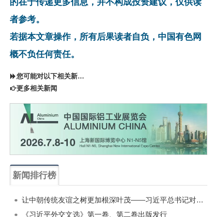
的在于传递更多信息，并不构成投资建议，仅供读
者参考。
若据本文章操作，所有后果读者自负，中国有色网
概不负任何责任。
您可能对以下相关新闻同样感兴趣
更多相关新闻
新闻排行榜
一周
每月
让中朝传统友谊之树更加根深叶茂——习近平总书记对朝鲜进行国事访问纪实
《习近平外交文选》第一卷、第二卷出版发行