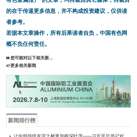
的在于传递更多信息，并不构成投资建议，仅供读
者参考。
若据本文章操作，所有后果读者自负，中国有色网
概不负任何责任。
您可能对以下相关新闻同样感兴趣
更多相关新闻
新闻排行榜
一周
每月
让中朝传统友谊之树更加根深叶茂——习近平总书记对朝鲜进行国事访问纪实