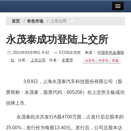
首页
中国有色金属报社主办
广告服务
首页
/
有色市场
/
上市公司
要闻
永茂泰成功登陆上交所
铜镍铅锌
2021年03月08日 9:42
57235次浏览
来源：
中国有色金属报
铝
社
分类：
上市公司
作者：
史爱萍
大字号
中字号
常规
稀有稀土
有色市场
3月8日，上海永茂泰汽车科技股份有限公司（股
科技
票简称：永茂泰，股票代码：605208）在上交所主板成功
镁钛
挂牌上市。
地矿 建设
永茂泰此次共发行A股4700万股，占发行后总股本的
党建工作
25.00%，发行价为每股13.40元。发行后，公司总股本达