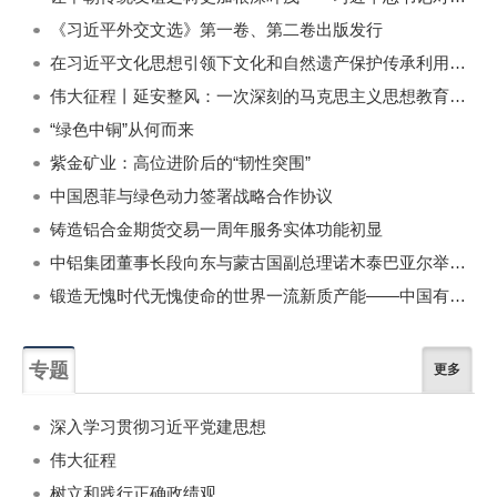
《习近平外交文选》第一卷、第二卷出版发行
在习近平文化思想引领下文化和自然遗产保护传承利用工作开创新局面
伟大征程丨延安整风：一次深刻的马克思主义思想教育运动
“绿色中铜”从何而来
紫金矿业：高位进阶后的“韧性突围”
中国恩菲与绿色动力签署战略合作协议
铸造铝合金期货交易一周年服务实体功能初显
中铝集团董事长段向东与蒙古国副总理诺木泰巴亚尔举行会谈
锻造无愧时代无愧使命的世界一流新质产能——中国有色金属工业的战略应对与破局之道（二）
专题
更多
深入学习贯彻习近平党建思想
伟大征程
树立和践行正确政绩观