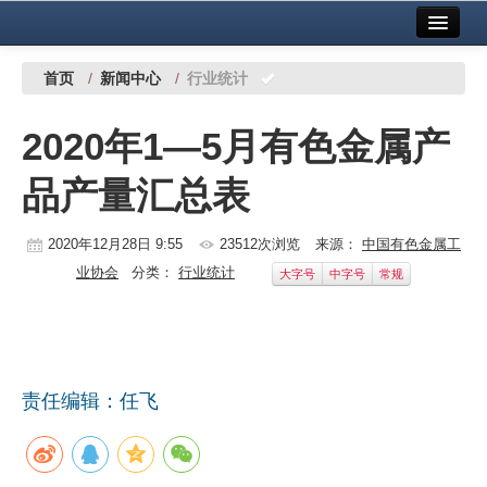
首页
中国有色金属报社主办
广告服务
首页
/
新闻中心
/
行业统计
要闻
2020年1—5月有色金属产
铜镍铅锌
品产量汇总表
铝
稀有稀土
2020年12月28日 9:55
23512次浏览
来源：
中国有色金属工
业协会
分类：
行业统计
大字号
中字号
常规
有色市场
科技
镁钛
责任编辑：任飞
地矿 建设
党建工作