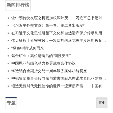
新闻排行榜
一周
每月
让中朝传统友谊之树更加根深叶茂——习近平总书记对朝鲜进行国事访问纪实
《习近平外交文选》第一卷、第二卷出版发行
在习近平文化思想引领下文化和自然遗产保护传承利用工作开创新局面
伟大征程丨延安整风：一次深刻的马克思主义思想教育运动
“绿色中铜”从何而来
紫金矿业：高位进阶后的“韧性突围”
中国恩菲与绿色动力签署战略合作协议
铸造铝合金期货交易一周年服务实体功能初显
中铝集团董事长段向东与蒙古国副总理诺木泰巴亚尔举行会谈
锻造无愧时代无愧使命的世界一流新质产能——中国有色金属工业的战略应对与破局之道（二）
专题
更多