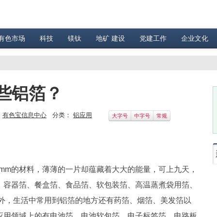
有色市场
科技
镁钛
地矿 建设
党建工作
企业文化
些铝箔？
：
有色宝信息中心
分类：
铝应用
大字号
中字号
常规
2mm的材料，薄薄的一片却蕴藏着大大的能量，可上九天，
、容器箔、餐盒箔、食品箔、软包装箔、高温蒸煮袋用箔、
热外，生活中常用到铝箔的地方还有药箔、烟箔、美发箔以
应用领域上的有电池箔、电池软包箔、电子标签箔、电路板