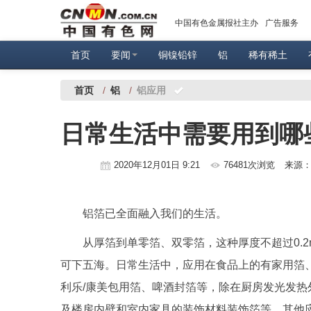
中国有色金属报社主办
广告服务
首页
要闻
铜镍铅锌
铝
稀有稀土
首页
/
铝
/
铝应用
日常生活中需要用到哪
2020年12月01日 9:21
76481次浏览
来源
铝箔已全面融入我们的生活。
从厚箔到单零箔、双零箔，这种厚度不超过0.
可下五海。日常生活中，应用在食品上的有家用箔
利乐/康美包用箔、啤酒封箔等，除在厨房发光发
及楼房内壁和室内家具的装饰材料装饰箔等。其他