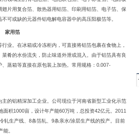
调翅片用复合箔、散热器用铝箔、印刷用铝箔、电子箔、保
品不可或缺的元器件铝电解电容器中的高压阳极箔等。
家用箔
等行业。在冰箱或冷冻柜内，可直接将铝箔包裹在食物上，
、菜肴的水份流失，防止味道外泄或混入。由于铝箔具有良
蒸箱等直接在原包装上加热。常用规格：0.007-
为主的铝精深加工企业。公司现位于河南省新型工业化示范
面积1000亩，设计年产能60万吨，总投资42亿元。2011
条冷轧生产线、8条箔轧、9条亲水/涂层生产线的投产。目前
产能。