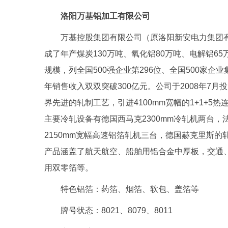
洛阳万基铝加工有限公司
万基控股集团有限公司（原洛阳新安电力集团有
成了年产煤炭130万吨、氧化铝80万吨、电解铝65
规模，列全国500强企业第296位、全国500家企
年销售收入双双突破300亿元。公司于2008年7
界先进的轧制工艺，引进4100mm宽幅的1+1+5热
主要冷轧设备有德国西马克2300mm冷轧机两台，
2150mm宽幅高速铝箔轧机三台，德国赫克里斯
产品涵盖了航天航空、船舶用铝合金中厚板，交通
用双零箔等。
特色铝箔：药箔、烟箔、软包、盖箔等
牌号状态：8021、8079、8011