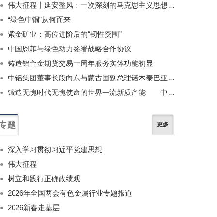
伟大征程丨延安整风：一次深刻的马克思主义思想教育运动
“绿色中铜”从何而来
紫金矿业：高位进阶后的“韧性突围”
中国恩菲与绿色动力签署战略合作协议
铸造铝合金期货交易一周年服务实体功能初显
中铝集团董事长段向东与蒙古国副总理诺木泰巴亚尔举行会谈
锻造无愧时代无愧使命的世界一流新质产能——中国有色金属工业的战略应对与破局之道（二）
专题
更多
深入学习贯彻习近平党建思想
伟大征程
树立和践行正确政绩观
2026年全国两会有色金属行业专题报道
2026新春走基层