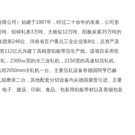
限公司）始建于1987年，经过二十余年的发展，公司形
万吨、铝铸轧卷3万吨、大板锭12万吨、阳极炭素35万吨的
业集团第246位、河南省百户重点工业企业第8位，总资产及
月投资112亿元兴建了高精度铝板带箔生产线。该项目采用世
连轧，2300㎜宽的冷三连轧机，2150宽的高速铝箔轧机。
法塔2050mm冷轧机一台。主要箔轧设备有德国阿亨巴赫
的轧辊磨床二台，其他配套分切设备均从德国康普引进。主要
、电子、建设、印刷、食品、包装用铝板带材以及香烟包装