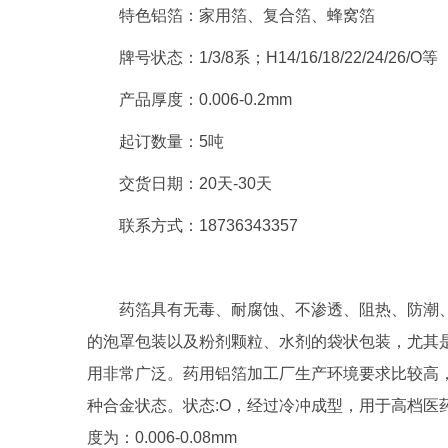
特色铝箔：家用箔、复合箔、蜂窝箔
牌号状态：1/3/8系；H14/16/18/22/24/26/O等
产品厚度：0.006-0.2mm
起订数量：5吨
交货日期：20天-30天
联系方式：18736343357
药箔具有无毒、耐腐蚀、不渗透、阻热、防潮
的泡罩包装以及粉剂颗粒、水剂的袋状包装，尤其是
用非常广泛。药用铝箔加工厂生产环境要求比较高
种合金状态。状态:O，经过冷冲成型，用于高档医药
度为：0.006-0.08mm