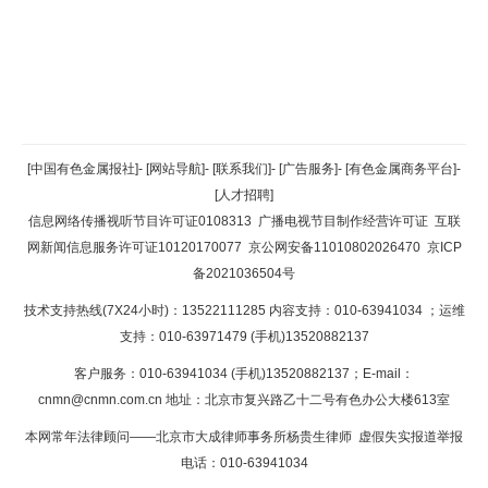
返回顶部
[中国有色金属报社]
-
[网站导航]
-
[联系我们]
-
[广告服务]
-
[有色金属商务平台]
-
[人才招聘]
返回首页
信息网络传播视听节目许可证0108313
广播电视节目制作经营许可证
互联
网新闻信息服务许可证10120170077
京公网安备11010802026470
京ICP
备2021036504号
技术支持热线(7X24小时)：13522111285 内容支持：010-63941034
；运维
支持：010-63971479 (手机)13520882137
客户服务：010-63941034 (手机)13520882137；E-mail：
cnmn@cnmn.com.cn
地址：北京市复兴路乙十二号有色办公大楼613室
本网常年法律顾问——北京市大成律师事务所杨贵生律师 虚假失实报道举报
电话：010-63941034