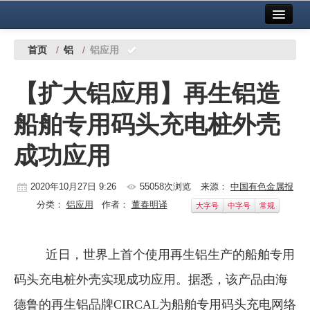
首页
中国有色金属报社主办
广告服务
首页
/
铝
/
铝应用
要闻
【扩大铝应用】再生铝造
铜镍铅锌
船舶专用码头充电桩外壳
铝
成功应用
稀有稀土
有色市场
2020年10月27日 9:26
55058次浏览
来源：
中国有色金属报
分类：
铝应用
作者：
董春明译
大字号
中字号
常规
科技
镁钛
近日，世界上首个使用再生铝生产的船舶专用
地矿 建设
码头充电桩外壳实现成功应用。据悉，该产品由海
党建工作
德鲁的再生铝品牌CIRCAL为船舶专用码头充电网络