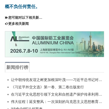
概不负任何责任。
您可能对以下相关新闻同样感兴趣
更多相关新闻
新闻排行榜
一周
每月
让中朝传统友谊之树更加根深叶茂——习近平总书记对朝鲜进行国事访问纪实
《习近平外交文选》第一卷、第二卷出版发行
在习近平文化思想引领下文化和自然遗产保护传承利用工作开创新局面
伟大征程丨延安整风：一次深刻的马克思主义思想教育运动
“绿色中铜”从何而来