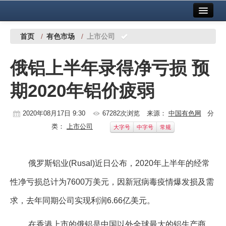
首页
中国有色金属报社主办
广告服务
首页
/
有色市场
/
上市公司
要闻
俄铝上半年录得净亏损 预
铜镍铅锌
期2020年铝价疲弱
铝
稀有稀土
2020年08月17日 9:30
67282次浏览
来源：
中国有色网
分
类：
上市公司
大字号
中字号
常规
有色市场
科技
俄罗斯铝业(Rusal)近日公布，2020年上半年的经常
镁钛
性净亏损总计为7600万美元，因新冠病毒疫情爆发损及需
地矿 建设
求，去年同期公司实现利润6.66亿美元。
党建工作
在香港上市的俄铝是中国以外全球最大的铝生产商，