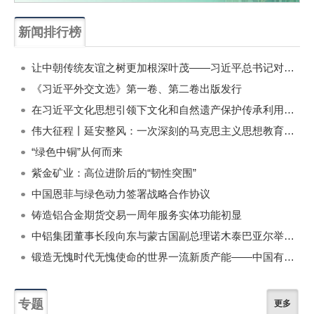
新闻排行榜
一周
每月
让中朝传统友谊之树更加根深叶茂——习近平总书记对朝鲜进行国事访问纪实
《习近平外交文选》第一卷、第二卷出版发行
在习近平文化思想引领下文化和自然遗产保护传承利用工作开创新局面
伟大征程丨延安整风：一次深刻的马克思主义思想教育运动
“绿色中铜”从何而来
紫金矿业：高位进阶后的“韧性突围”
中国恩菲与绿色动力签署战略合作协议
铸造铝合金期货交易一周年服务实体功能初显
中铝集团董事长段向东与蒙古国副总理诺木泰巴亚尔举行会谈
锻造无愧时代无愧使命的世界一流新质产能——中国有色金属工业的战略应对与破局之道（二）
专题
更多