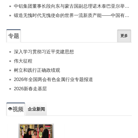
中铝集团董事长段向东与蒙古国副总理诺木泰巴亚尔举行会谈
锻造无愧时代无愧使命的世界一流新质产能——中国有色金属工业的战略应对与破局之道（二）
专题
更多
深入学习贯彻习近平党建思想
伟大征程
树立和践行正确政绩观
2026年全国两会有色金属行业专题报道
2026新春走基层
视频
企业新闻
专题新闻
人物专访