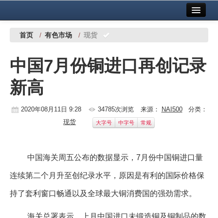
首页
中国有色金属报社主办
广告服务
首页
/
有色市场
/
现货
要闻
中国7月份铜进口再创记录
铜镍铅锌
新高
铝
稀有稀土
2020年08月11日 9:28
34785次浏览
来源：
NAI500
分类：
现货
大字号
中字号
常规
有色市场
科技
中国海关周五公布的数据显示，7月份中国铜进口量
镁钛
连续第二个月升至创纪录水平，原因是有利的国际价格保
地矿 建设
持了套利窗口畅通以及全球最大铜消费国的强劲需求。
党建工作
海关总署表示，上月中国进口未锻造铜及铜制品的数