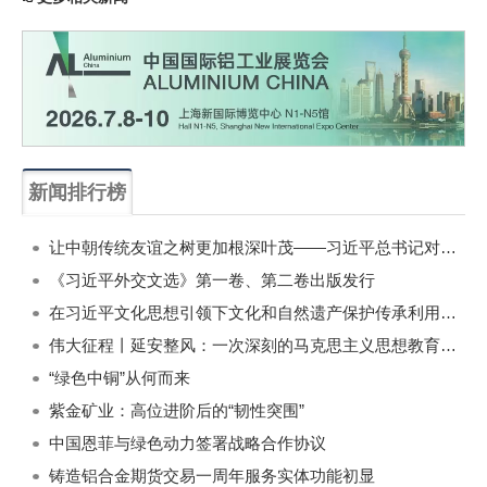
新闻排行榜
一周
每月
让中朝传统友谊之树更加根深叶茂——习近平总书记对朝鲜进行国事访问纪实
《习近平外交文选》第一卷、第二卷出版发行
在习近平文化思想引领下文化和自然遗产保护传承利用工作开创新局面
伟大征程丨延安整风：一次深刻的马克思主义思想教育运动
“绿色中铜”从何而来
紫金矿业：高位进阶后的“韧性突围”
中国恩菲与绿色动力签署战略合作协议
铸造铝合金期货交易一周年服务实体功能初显