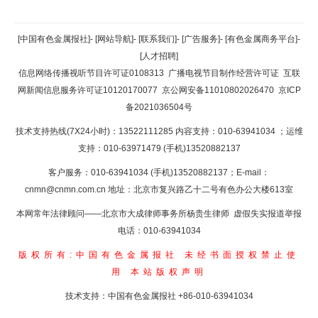
返回顶部
[中国有色金属报社]
-
[网站导航]
-
[联系我们]
-
[广告服务]
-
[有色金属商务平台]
-
[人才招聘]
返回首页
信息网络传播视听节目许可证0108313
广播电视节目制作经营许可证
互联
网新闻信息服务许可证10120170077
京公网安备11010802026470
京ICP
备2021036504号
技术支持热线(7X24小时)：13522111285 内容支持：010-63941034
；运维
支持：010-63971479 (手机)13520882137
客户服务：010-63941034 (手机)13520882137；E-mail：
cnmn@cnmn.com.cn
地址：北京市复兴路乙十二号有色办公大楼613室
本网常年法律顾问——北京市大成律师事务所杨贵生律师 虚假失实报道举报
电话：010-63941034
版权所有:中国有色金属报社
未经书面授权禁止使
用
本站版权声明
技术支持：中国有色金属报社
+86-010-63941034