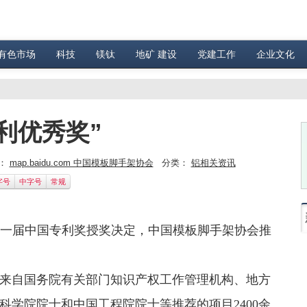
有色市场
科技
镁钛
地矿 建设
党建工作
企业文化
利优秀奖”
：
map.baidu.com 中国模板脚手架协会
分类：
铝相关资讯
字号
中字号
常规
十一届中国专利奖授奖决定，中国模板脚手架协会推
来自国务院有关部门知识产权工作管理机构、地方
学院院士和中国工程院院士等推荐的项目2400余