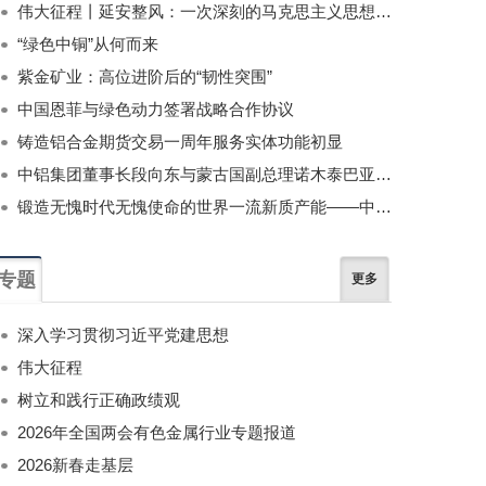
伟大征程丨延安整风：一次深刻的马克思主义思想教育运动
“绿色中铜”从何而来
紫金矿业：高位进阶后的“韧性突围”
中国恩菲与绿色动力签署战略合作协议
铸造铝合金期货交易一周年服务实体功能初显
中铝集团董事长段向东与蒙古国副总理诺木泰巴亚尔举行会谈
锻造无愧时代无愧使命的世界一流新质产能——中国有色金属工业的战略应对与破局之道（二）
专题
更多
深入学习贯彻习近平党建思想
伟大征程
树立和践行正确政绩观
2026年全国两会有色金属行业专题报道
2026新春走基层