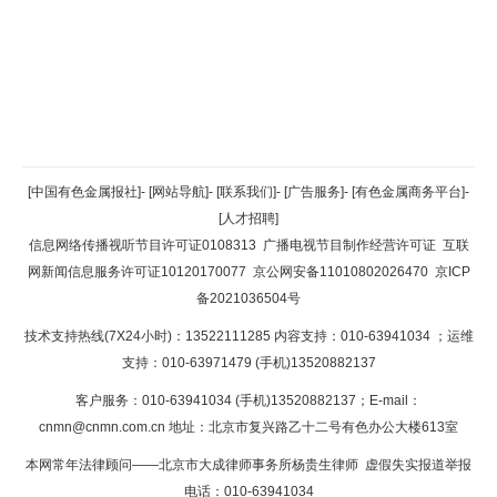
返回顶部
[中国有色金属报社]
-
[网站导航]
-
[联系我们]
-
[广告服务]
-
[有色金属商务平台]
-
[人才招聘]
返回首页
信息网络传播视听节目许可证0108313
广播电视节目制作经营许可证
互联
网新闻信息服务许可证10120170077
京公网安备11010802026470
京ICP
备2021036504号
技术支持热线(7X24小时)：13522111285 内容支持：010-63941034
；运维
支持：010-63971479 (手机)13520882137
客户服务：010-63941034 (手机)13520882137；E-mail：
cnmn@cnmn.com.cn
地址：北京市复兴路乙十二号有色办公大楼613室
本网常年法律顾问——北京市大成律师事务所杨贵生律师 虚假失实报道举报
电话：010-63941034