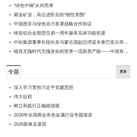
“绿色中铜”从何而来
紫金矿业：高位进阶后的“韧性突围”
中国恩菲与绿色动力签署战略合作协议
铸造铝合金期货交易一周年服务实体功能初显
中铝集团董事长段向东与蒙古国副总理诺木泰巴亚尔举行会谈
锻造无愧时代无愧使命的世界一流新质产能——中国有色金属工业的战略应对与破局之道（二）
专题
更多
深入学习贯彻习近平党建思想
伟大征程
树立和践行正确政绩观
2026年全国两会有色金属行业专题报道
2026新春走基层