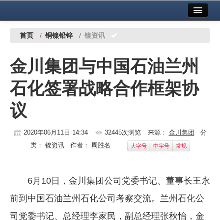
首页
中国有色金属报社主办
广告服务
首页
/
铜镍铅锌
/
镍资讯
要闻
金川集团与中国石油兰州
铜镍铅锌
石化签署战略合作框架协
铝
议
稀有稀土
有色市场
2020年06月11日 14:34
32445次浏览
来源：
金川集团
分
类：
镍资讯
作者：
周胜名
大字号
中字号
常规
科技
镁钛
6月10日，金川集团公司党委书记、董事长王永
地矿 建设
前到中国石油兰州石化公司考察交流。兰州石化公
党建工作
司党委书记、总经理李家民，副总经理张秋怡，金