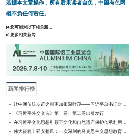
若据本文章操作，所有后果读者自负，中国有色网
概不负任何责任。
您可能对以下相关新闻同样感兴趣
更多相关新闻
新闻排行榜
一周
每月
让中朝传统友谊之树更加根深叶茂——习近平总书记对朝鲜进行国事访问纪实
《习近平外交文选》第一卷、第二卷出版发行
在习近平文化思想引领下文化和自然遗产保护传承利用工作开创新局面
伟大征程丨延安整风：一次深刻的马克思主义思想教育运动