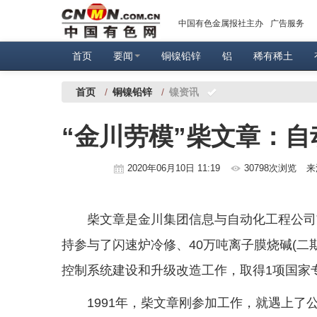
中国有色金属报社主办
广告服务
首页
要闻
铜镍铅锌
铝
稀有稀土
首页
/
铜镍铅锌
/
镍资讯
“金川劳模”柴文章：
2020年06月10日 11:19
30798次浏览
来
柴文章是金川集团信息与自动化工程公司
持参与了闪速炉冷修、40万吨离子膜烧碱(二
控制系统建设和升级改造工作，取得1项国家
1991年，柴文章刚参加工作，就遇上了