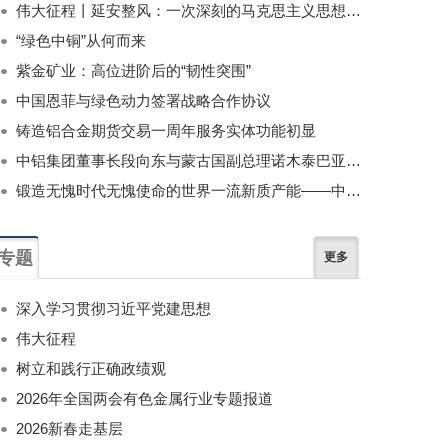
伟大征程丨延安整风：一次深刻的马克思主义思想教育运动
“绿色中铜”从何而来
紫金矿业：高位进阶后的“韧性突围”
中国恩菲与绿色动力签署战略合作协议
铸造铝合金期货交易一周年服务实体功能初显
中铝集团董事长段向东与蒙古国副总理诺木泰巴亚尔举行会谈
锻造无愧时代无愧使命的世界一流新质产能——中国有色金属工业的战略应对与破局之道（二）
专题
更多
深入学习贯彻习近平党建思想
伟大征程
树立和践行正确政绩观
2026年全国两会有色金属行业专题报道
2026新春走基层