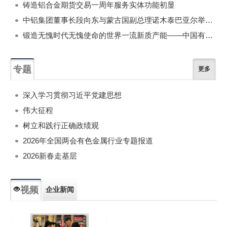
铸造铝合金期货交易一周年服务实体功能初显
中铝集团董事长段向东与蒙古国副总理诺木泰巴亚尔举行会谈
锻造无愧时代无愧使命的世界一流新质产能——中国有色金属工业的战略应对与破局之道（二）
专题
更多
深入学习贯彻习近平党建思想
伟大征程
树立和践行正确政绩观
2026年全国两会有色金属行业专题报道
2026新春走基层
视频
企业新闻
专题新闻
人物专访