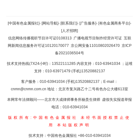
返回顶部
[中国有色金属报社]
-
[网站导航]
-
[联系我们]
-
[广告服务]
-
[有色金属商务平台]
-
[人才招聘]
返回首页
信息网络传播视听节目许可证0108313
广播电视节目制作经营许可证
互联
网新闻信息服务许可证10120170077
京公网安备11010802026470
京ICP
备2021036504号
技术支持热线(7X24小时)：13522111285 内容支持：010-63941034
；运维
支持：010-63971479 (手机)13520882137
客户服务：010-63941034 (手机)13520882137；E-mail：
cnmn@cnmn.com.cn
地址：北京市复兴路乙十二号有色办公大楼613室
本网常年法律顾问——北京市大成律师事务所杨贵生律师 虚假失实报道举报
电话：010-63941034
版权所有:中国有色金属报社
未经书面授权禁止使
用
本站版权声明
技术支持：中国有色金属报社
+86-010-63941034