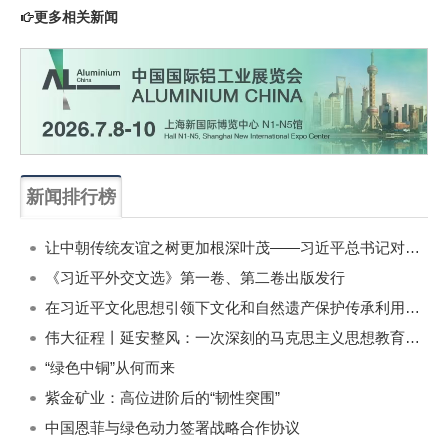
更多相关新闻
新闻排行榜
一周
每月
让中朝传统友谊之树更加根深叶茂——习近平总书记对朝鲜进行国事访问纪实
《习近平外交文选》第一卷、第二卷出版发行
在习近平文化思想引领下文化和自然遗产保护传承利用工作开创新局面
伟大征程丨延安整风：一次深刻的马克思主义思想教育运动
“绿色中铜”从何而来
紫金矿业：高位进阶后的“韧性突围”
中国恩菲与绿色动力签署战略合作协议