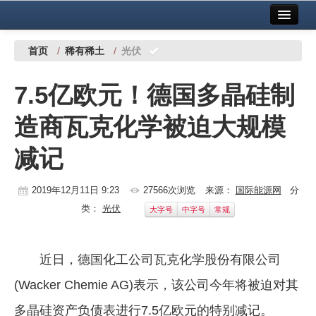
首页
中国有色金属报社主办
广告服务
首页
/
稀有稀土
/
光伏
要闻
7.5亿欧元！德国多晶硅制
铜镍铅锌
造商瓦克化学被迫大规模
铝
减记
稀有稀土
有色市场
2019年12月11日 9:23
27566次浏览
来源：
国际能源网
分
类：
光伏
大字号
中字号
常规
科技
镁钛
近日，德国化工公司瓦克化学股份有限公司
地矿 建设
(Wacker Chemie AG)表示，该公司今年将被迫对其
党建工作
多晶硅资产负债表进行7.5亿欧元的特别减记。