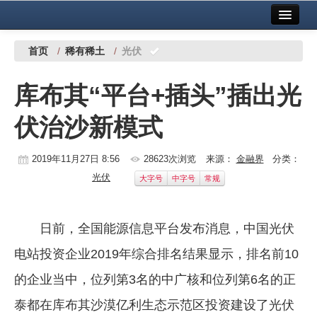
首页
中国有色金属报社主办
广告服务
首页
/
稀有稀土
/
光伏
要闻
库布其“平台+插头”插出光
铜镍铅锌
伏治沙新模式
铝
稀有稀土
2019年11月27日 8:56
28623次浏览
来源：
金融界
分类：
光伏
大字号
中字号
常规
有色市场
科技
日前，全国能源信息平台发布消息，中国光伏
镁钛
电站投资企业2019年综合排名结果显示，排名前10
地矿 建设
的企业当中，位列第3名的中广核和位列第6名的正
泰都在库布其沙漠亿利生态示范区投资建设了光伏
党建工作