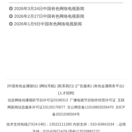
2026年3月24日中国有色网络电视新闻
2026年2月27日中国有色网络电视新闻
2026年1月9日中国有色网络电视新闻
返回顶部
[中国有色金属报社]
-
[网站导航]
-
[联系我们]
-
[广告服务]
-
[有色金属商务平台]
-
[人才招聘]
返回首页
信息网络传播视听节目许可证0108313
广播电视节目制作经营许可证
互联
网新闻信息服务许可证10120170077
京公网安备11010802026470
京ICP
备2021036504号
技术支持热线(7X24小时)：13522111285 内容支持：010-63941034
；运维
支持：010-63971479 (手机)13520882137