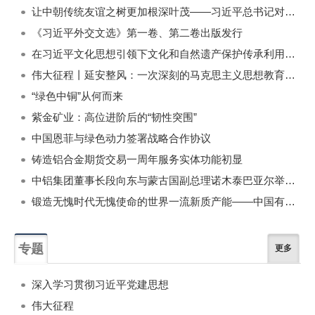
一周
每月
让中朝传统友谊之树更加根深叶茂——习近平总书记对朝鲜进行国事访问纪实
《习近平外交文选》第一卷、第二卷出版发行
在习近平文化思想引领下文化和自然遗产保护传承利用工作开创新局面
伟大征程丨延安整风：一次深刻的马克思主义思想教育运动
“绿色中铜”从何而来
紫金矿业：高位进阶后的“韧性突围”
中国恩菲与绿色动力签署战略合作协议
铸造铝合金期货交易一周年服务实体功能初显
中铝集团董事长段向东与蒙古国副总理诺木泰巴亚尔举行会谈
锻造无愧时代无愧使命的世界一流新质产能——中国有色金属工业的战略应对与破局之道（二）
专题
更多
深入学习贯彻习近平党建思想
伟大征程